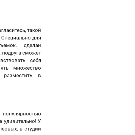
гласитесь, такой
. Специально для
ъемок, сделан
 подруга сможет
5 шагов
вствовать себя
ять множество
 разместить в
опулярностью
е удивительно! У
первых, в студии