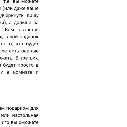
, т.е. вы можете
и (или даже ваше
дчеркнуть вашу
и), а дальше за
. Вам остается
х, такой подарок
то-то, что будет
нее есть верные
жать. В-третьих,
 будет просто в
ну в комнате и
Просто так, без
повода
ным подарком для
 или настольная
х игр вы сможете