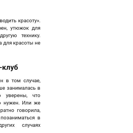
водить красоту».
ен, утюжок для
ругую технику.
а для красоты не
-клуб
н в том случае,
ше занималась в
о уверены, что
о нужен. Или же
ратно говорила,
 позаниматься в
ругих случаях