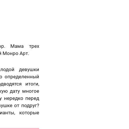
ор. Мама трех
й Монро Арт.
лодой девушки
то определенный
дводятся итоги,
кую дату многое
у нередко перед
ушке от подруг?
анты, которые