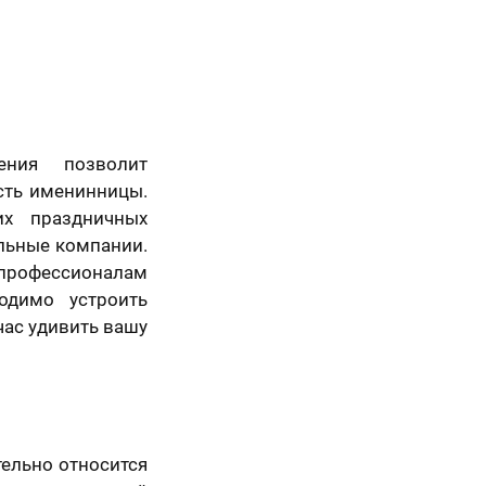
Вперед
ения позволит
сть именинницы.
их праздничных
льные компании.
 профессионалам
одимо устроить
час удивить вашу
тельно относится