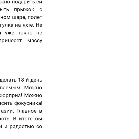
ожно подарить ей
быть прыжок с
шном шаре, полет
улка на яхте. Не
м уже точно не
принесет массу
делать 18-й день
ываемым. Можно
 сюрприз! Можно
сить фокусника!
азии. Главное в
сть. В итоге вы
й и радостью со