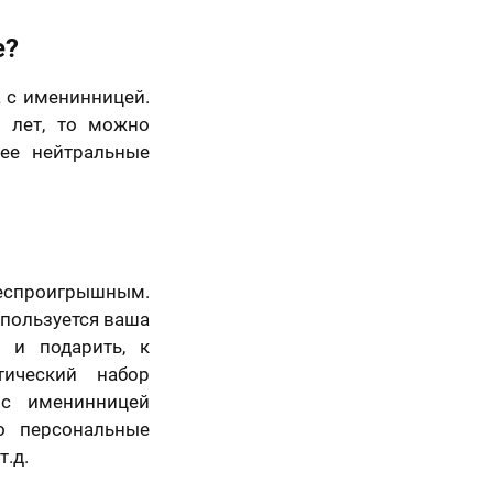
е?
 с именинницей.
 лет, то можно
лее нейтральные
еспроигрышным.
 пользуется ваша
 и подарить, к
тический набор
 с именинницей
о персональные
т.д.