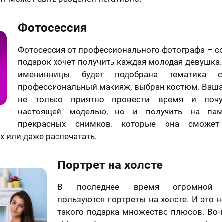
Фотосессия
Фотосессия от профессионального фотографа – со
подарок хочет получить каждая молодая девушка
именинницы будет подобрана тематика с
профессиональный макияж, выбран костюм. Ваша
не только приятно провести время и почу
настоящей моделью, но и получить на пам
отзыв
Вашего портрета
прекрасных снимков, которые она сможет
х или даже распечатать.
Ваша оценка
*
Портрет на холсте
раете картину?
В последнее время огромной п
Ваш Отзыв
*
шего портрета
пользуются портреты на холсте. И это н
такого подарка множество плюсов. Во-