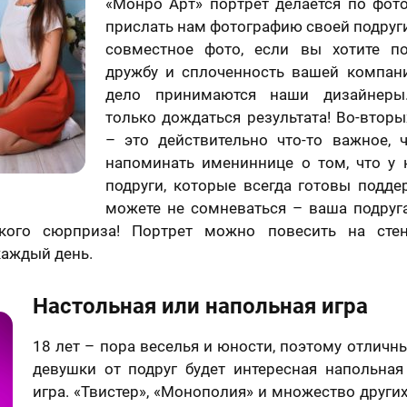
«Монро Арт» портрет делается по фото
Ваше имя
прислать нам фотографию своей подруг
совместное фото, если вы хотите по
дружбу и сплоченность вашей компани
дело принимаются наши дизайнеры
Имя
*
Ваш номер телефона
только дождаться результата! Во-вторы
– это действительно что-то важное, ч
напоминать имениннице о том, что у 
подруги, которые всегда готовы поддер
Ваш номер телефона
*
можете не сомневаться – ваша подруга
акого сюрприза! Портрет можно повесить на сте
На день рождение
На годовщину
каждый день.
Нажимая кнопку «Заказать портрет» и отправляя
свои данные, я соглашаюсь с
политикой
Настольная или напольная игра
конфиденциальности
Оставить отзыв
Нажимая кнопку «Заказать портрет», я даю свое
согласие на обработку моих персональных данных, в
18 лет – пора веселья и юности, поэтому отлич
соответствии с Федеральным законом от 27.07.2006
девушки от подруг будет интересная напольная
года №152-ФЗ «О персональных данных», на
Я согласен с Политикой конфиденциальности
условиях и для целей, определенных в
Согласии на
и принимаю условия Публичной оферты
игра. «Твистер», «Монополия» и множество други
обработку персональных данных
и
Политике в