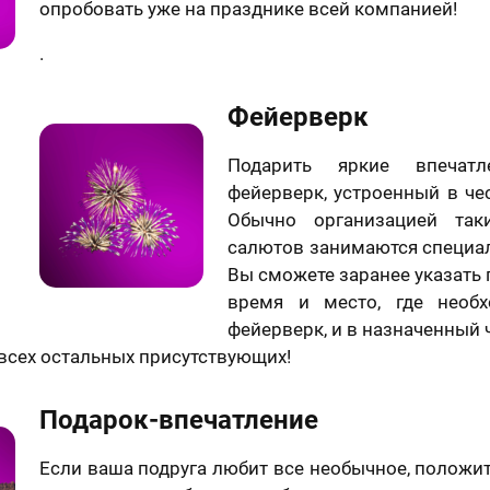
опробовать уже на празднике всей компанией!
отношении обработки персональных данных
Я принимаю условия
договора оферты
.
Фейерверк
Подарить яркие впечатл
фейерверк, устроенный в че
Обычно организацией так
салютов занимаются специа
Вы сможете заранее указать
время и место, где необх
фейерверк, и в назначенный 
е всех остальных присутствующих!
Подарок-впечатление
Если ваша подруга любит все необычное, положи