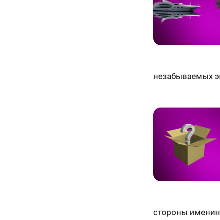
70 х 70 см
3 лица
незабываемых э
70 х 100 см
Более 3 лиц
стороны именин