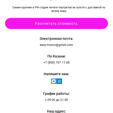
шении
отки
Самая крупная в РФ студия печати портретов на холсте с доставкой по
нальных
всему миру
ых
нимаю условия
ора оферты
Рассчитать стоимость
70 х 100 см
Более 3 лиц
Электронная почта:
easy.monro@gmail.com
По Казани:
+7 (800) 707 17 48
Пока не
Напишите нам:
решил (а)
График работы:
с 09:00 до 21:00
Наш адрес: