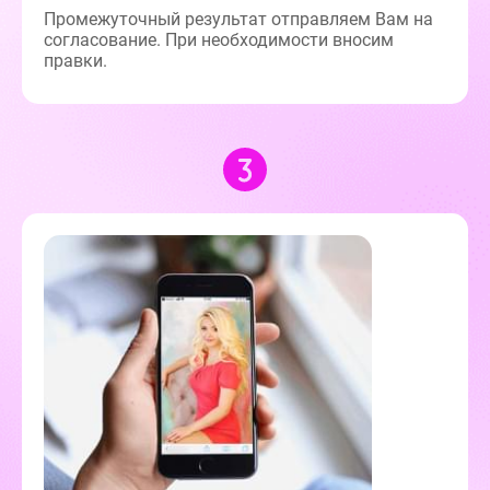
ых
и
Политике в
Промежуточный результат отправляем Вам на
шении
согласование. При необходимости вносим
отки
правки.
нальных
ых
нимаю условия
ора оферты
70 х 100 см
Более 3 лиц
Пока не
решил (а)