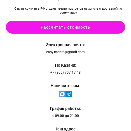
шении
отки
Самая крупная в РФ студия печати портретов на холсте с доставкой по
нальных
всему миру
ых
нимаю условия
ора оферты
Рассчитать стоимость
70 х 100 см
Более 3 лиц
Электронная почта:
easy.monro@gmail.com
По Казани:
+7 (800) 707 17 48
Пока не
Напишите нам:
решил (а)
График работы:
с 09:00 до 21:00
Наш адрес: