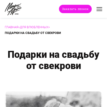
Заказать звонок
ГЛАВНАЯ
>
ДЛЯ ВЛЮБЛЕННЫХ
>
Техники портрета
ПОДАРКИ НА СВАДЬБУ ОТ СВЕКРОВИ
Стили портрета
Подарки на свадьбу
Дополнительные услуги
от свекрови
Наши работы
Отзывы клиентов
Сертификат