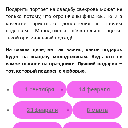
Подарить портрет на свадьбу свекровь может не
только потому, что ограничены финансы, но и в
качестве приятного дополнения к прочим
подаркам. Молодожены обязательно оценят
такой оригинальный подход!
На самом деле, не так важно, какой подарок
будет на свадьбу молодоженам. Ведь это не
самое главное на празднике. Лучший подарок –
лично,
тот, который подарен с любовью.
дний шаг!
Как
скоро
5 шагов
те контакты,
Вам
1 сентября
14 февраля
явка на
 менеджер
расчет
отзыв
нужен
итает
цену и
Вашего портрета
ортрета
вонит Вам в
подарок?
спешно
ие 15 минут.
23 февраля
8 марта
Ваша оценка
*
равлена!
Ответьте
К какому поводу выбираете
на
мя
картину?
вопросы