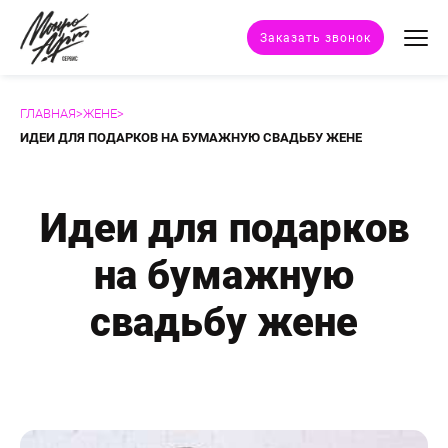
Заказать звонок
ГЛАВНАЯ
>
ЖЕНЕ
>
Техники портрета
ИДЕИ ДЛЯ ПОДАРКОВ НА БУМАЖНУЮ СВАДЬБУ ЖЕНЕ
Стили портрета
Идеи для подарков
Дополнительные услуги
на бумажную
Наши работы
свадьбу жене
Отзывы клиентов
Сертификат