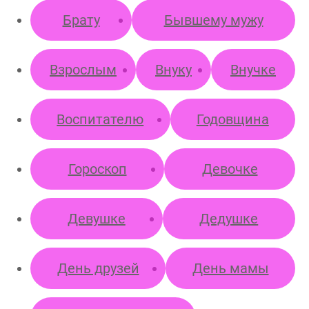
отки
Брату
Бывшему мужу
нальных
ых
нимаю условия
ора оферты
Взрослым
Внуку
Внучке
70 х 100 см
Более 3 лиц
Воспитателю
Годовщина
Гороскоп
Девочке
Пока не
решил (а)
Девушке
Дедушке
День друзей
День мамы