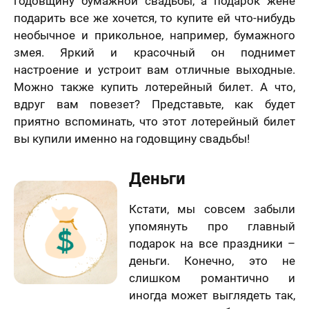
годовщину бумажной свадьбы, а подарок жене
дний шаг!
Как
подарить все же хочется, то купите ей что-нибудь
скоро
5 шагов
необычное и прикольное, например, бумажного
те контакты,
Вам
явка на
 менеджер
змея. Яркий и красочный он поднимет
расчет
отзыв
нужен
итает
цену и
Вашего портрета
настроение и устроит вам отличные выходные.
ортрета
вонит Вам в
подарок?
спешно
Можно также купить лотерейный билет. А что,
ие 15 минут.
Ваша оценка
*
равлена!
Ответьте
вдруг вам повезет? Представьте, как будет
К какому поводу выбираете
на
мя
приятно вспоминать, что этот лотерейный билет
картину?
вопросы
вы купили именно на годовщину свадьбы!
и
Ответьте на вопросы и узнайте стоимость
Ваш Отзыв
*
узнайте
вашего портрета
стоимость
Деньги
вашего
Ваше имя
портрета
ер телефона
Кстати, мы совсем забыли
упомянуть про главный
В течение
подарок на все праздники –
недели
деньги. Конечно, это не
Ваш номер телефона
Имя
*
слишком романтично и
В течение 1-3
иногда может выглядеть так,
недель