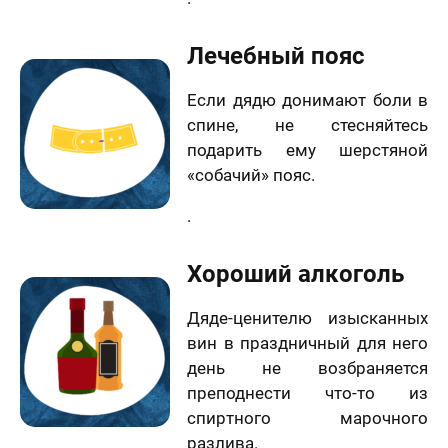
Лечебный пояс
лично,
дний шаг!
Как
Если дядю донимают боли в
скоро
спине, не стесняйтесь
5 шагов
те контакты,
Вам
явка на
 менеджер
подарить ему шерстяной
расчет
отзыв
нужен
итает
цену и
Вашего портрета
«собачий» пояс.
ортрета
вонит Вам в
подарок?
спешно
ие 15 минут.
Ваша оценка
*
.
равлена!
Ответьте
К какому поводу выбираете
на
мя
картину?
вопросы
Хороший алкоголь
и
Ответьте на вопросы и узнайте стоимость
Ваш Отзыв
*
узнайте
вашего портрета
Дяде-ценителю изысканных
стоимость
вашего
вин в праздничный для него
Ваше имя
портрета
ер телефона
день не возбраняется
преподнести что-то из
спиртного марочного
В течение
недели
разлива.