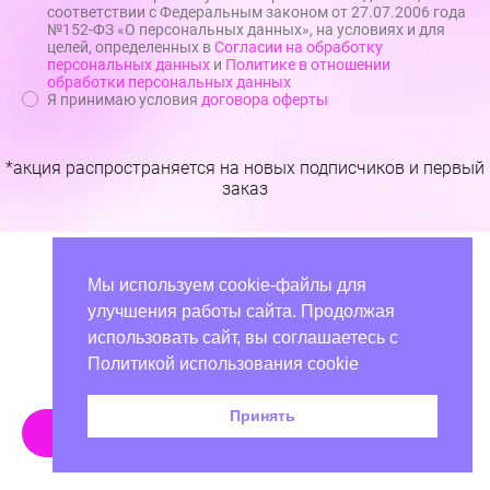
соответствии с Федеральным законом от 27.07.2006 года
№152-ФЗ «О персональных данных», на условиях и для
целей, определенных в
Согласии на обработку
персональных данных
и
Политике в отношении
обработки персональных данных
Я принимаю условия
договора оферты
*акция распространяется на новых подписчиков и первый
заказ
Мы используем cookie-файлы для
улучшения работы сайта. Продолжая
использовать сайт, вы соглашаетесь с
Политикой использования cookie
Самая крупная в РФ студия печати портретов на холсте с доставкой по
всему миру
График работы:
с 09:00 до 21:00
Принять
Рассчитать стоимость
8 800 707 17 48