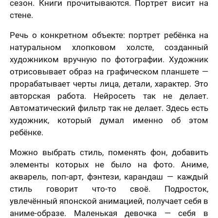
сезон. Книги прочитываются. Портрет висит на
стене.
Речь о конкретном объекте: портрет ребёнка на
натуральном хлопковом холсте, созданный
художником вручную по фотографии. Художник
отрисовывает образ на графическом планшете —
лично,
прорабатывает черты лица, детали, характер. Это
дний шаг!
Как
авторская работа. Нейросеть так не делает.
скоро
5 шагов
те контакты,
Автоматический фильтр так не делает. Здесь есть
Вам
явка на
 менеджер
расчет
отзыв
художник, который думал именно об этом
нужен
итает
цену и
Вашего портрета
ортрета
ребёнке.
вонит Вам в
подарок?
спешно
ие 15 минут.
Ваша оценка
*
равлена!
Ответьте
Можно выбрать стиль, поменять фон, добавить
К какому поводу выбираете
на
мя
элементы которых не было на фото. Аниме,
картину?
вопросы
акварель, поп-арт, фэнтези, карандаш — каждый
и
Ответьте на вопросы и узнайте стоимость
Ваш Отзыв
*
узнайте
стиль говорит что-то своё. Подросток,
вашего портрета
стоимость
увлечённый японской анимацией, получает себя в
вашего
Ваше имя
аниме-образе. Маленькая девочка — себя в
портрета