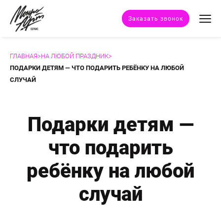
Заказать звонок
ГЛАВНАЯ
>
НА ЛЮБОЙ ПРАЗДНИК
>
Техники портрета
ПОДАРКИ ДЕТЯМ — ЧТО ПОДАРИТЬ РЕБЁНКУ НА ЛЮБОЙ
СЛУЧАЙ
Стили портрета
Подарки детям —
Дополнительные услуги
что подарить
Наши работы
ребёнку на любой
Отзывы клиентов
случай
Сертификат