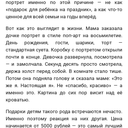
.2006 года
портрет именно по этой причине — не как
Я принимаю условия
договора оферты
-ФЗ «О
«подарок для ребёнка на праздник», а как что-то
нальных
Назад
Вперед
х», на условиях
ценное для всей семьи на годы вперёд.
целей,
еленных в
70 х 70 см
Вот как это выглядит в жизни. Мама заказала
сии на
3 лица
отку
дочке портрет в стиле поп-арт на восьмилетие.
нальных
ых
и
Политике в
День рождения, гости, шарики, торт —
шении
стандартная суета. Коробку с портретом открыли
отки
нальных
почти в конце. Девочка развернула, посмотрела
ых
— и замолчала. Секунд десять просто смотрела,
нимаю условия
ора оферты
держа холст перед собой. В комнате стало тише.
70 х 100 см
Потом она подняла голову и сказала маме: «Это
Более 3 лиц
же я. Настоящая я». Не «спасибо, красиво» — а
именно это. Картина до сих пор висит над её
кроватью.
Подарки детям такого рода встречаются нечасто.
Именно поэтому реакция на них другая. Цена
начинается от 5000 рублей — это самый лучший
Пока не