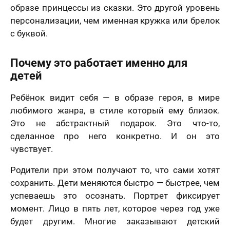
ер телефона
образе принцессы из сказки. Это другой уровень
персонализации, чем именная кружка или брелок
В течение
с буквой.
недели
Ваш номер телефона
Имя
*
Почему это работает именно для
В течение 1-3
детей
недель
40 х 50 см
На свадьбу
На день рождение
Ребёнок видит себя — в образе героя, в мире
мая кнопку
1 лицо
авить» и
любимого жанра, в стиле который ему близок.
Ваш номер телефона
*
В течение
вляя свои
Это не абстрактный подарок. Это что-то,
е, я
месяца
шаюсь с
сделанное про него конкретно. И он это
икой
Нажимая кнопку «Заказать портрет» и отправляя
чувствует.
денциальности
свои данные, я соглашаюсь с
политикой
мая кнопку
Пока не знаю
конфиденциальности
авить», я даю
Родители при этом получают то, что сами хотят
Нажимая кнопку «Заказать портрет», я даю свое
согласие на
согласие на обработку моих персональных
отку моих
сохранить. Дети меняются быстро — быстрее, чем
Оставить отзыв
50 х 70 см
данных, в соответствии с Федеральным законом
нальных
успеваешь это осознать. Портрет фиксирует
2 лица
от 27.07.2006 года №152-ФЗ «О персональных
х, в
данных», на условиях и для целей, определенных в
етствии с
момент. Лицо в пять лет, которое через год уже
Я согласен с Политикой конфиденциальности
На годовщину
Просто так, без
Согласии на обработку персональных данных
и
ральным
и принимаю условия Публичной оферты
повода
будет другим. Многие заказывают детский
Политике в отношении обработки персональных
ом от
данных