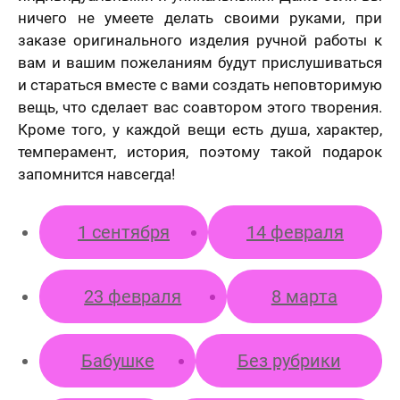
вашего портрета
стоимость
ничего не умеете делать своими руками, при
вашего
Ваше имя
заказе оригинального изделия ручной работы к
портрета
ер телефона
вам и вашим пожеланиям будут прислушиваться
и стараться вместе с вами создать неповторимую
В течение
вещь, что сделает вас соавтором этого творения.
недели
Кроме того, у каждой вещи есть душа, характер,
Ваш номер телефона
Имя
*
темперамент, история, поэтому такой подарок
запомнится навсегда!
В течение 1-3
недель
40 х 50 см
На свадьбу
На день рождение
мая кнопку
1 сентября
14 февраля
1 лицо
авить» и
Ваш номер телефона
*
В течение
вляя свои
е, я
месяца
шаюсь с
23 февраля
8 марта
икой
Нажимая кнопку «Заказать портрет» и отправляя
денциальности
свои данные, я соглашаюсь с
политикой
мая кнопку
Пока не знаю
конфиденциальности
авить», я даю
Нажимая кнопку «Заказать портрет», я даю свое
согласие на
Бабушке
Без рубрики
согласие на обработку моих персональных
отку моих
Оставить отзыв
50 х 70 см
данных, в соответствии с Федеральным законом
нальных
2 лица
от 27.07.2006 года №152-ФЗ «О персональных
х, в