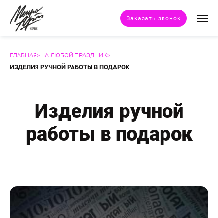
Заказать звонок
ГЛАВНАЯ
>
НА ЛЮБОЙ ПРАЗДНИК
>
Техники портрета
ИЗДЕЛИЯ РУЧНОЙ РАБОТЫ В ПОДАРОК
Стили портрета
Изделия ручной
Дополнительные услуги
работы в подарок
Наши работы
Отзывы клиентов
Сертификат