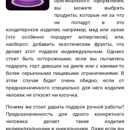
оригинального оформления,
вы можете выбрать
продукты, которые ни за что
не попадут в это
кондитерское изделие, например, мед или орехи
(что особенно порадует аллергиков), или,
наоборот, добавить экзотические фрукты, что
делает этот подарок индивидуальным. Однако
стоит быть осторожными, если вы пытаетесь
лично,
подарить торт девушке на диете или с какими-то
дний шаг!
Как
более серьезными пищевыми ограничениями. В
скоро
5 шагов
те контакты,
этом случае будет очень обидно, если от
Вам
явка на
 менеджер
предназначенного специально для него изделия
расчет
отзыв
нужен
итает
цену и
Вашего портрета
человек не откусит ни кусочка.
ортрета
вонит Вам в
подарок?
спешно
ие 15 минут.
Ваша оценка
*
Почему же стоит дарить подарок ручной работы?
равлена!
Ответьте
К какому поводу выбираете
на
Предназначенность для одного конкретного
мя
картину?
вопросы
человека делает такие изделия
и
индивидуальными и уникальными. Даже если вы
Ответьте на вопросы и узнайте стоимость
Ваш Отзыв
*
узнайте