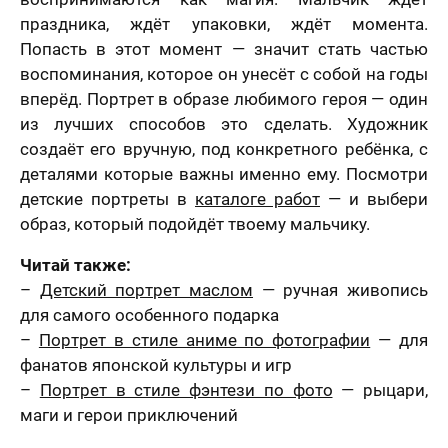
праздника, ждёт упаковки, ждёт момента.
Попасть в этот момент — значит стать частью
воспоминания, которое он унесёт с собой на годы
вперёд. Портрет в образе любимого героя — один
из лучших способов это сделать. Художник
создаёт его вручную, под конкретного ребёнка, с
деталями которые важны именно ему. Посмотри
детские портреты в
каталоге работ
— и выбери
образ, который подойдёт твоему мальчику.
Читай также:
–
Детский портрет маслом
— ручная живопись
для самого особенного подарка
–
Портрет в стиле аниме по фотографии
— для
фанатов японской культуры и игр
–
Портрет в стиле фэнтези по фото
— рыцари,
маги и герои приключений