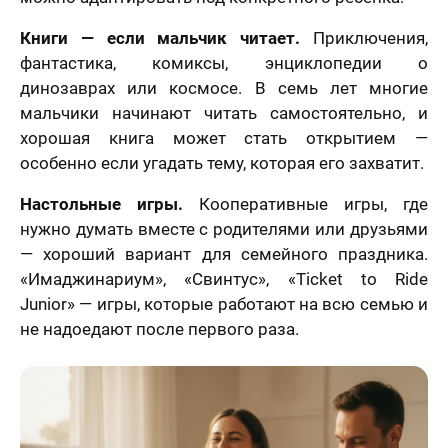
ер телефона
Книги — если мальчик читает.
Приключения,
В течение
фантастика, комиксы, энциклопедии о
недели
динозаврах или космосе. В семь лет многие
Ваш номер телефона
Имя
*
мальчики начинают читать самостоятельно, и
хорошая книга может стать открытием —
В течение 1-3
недель
особенно если угадать тему, которая его захватит.
40 х 50 см
На свадьбу
На день рождение
мая кнопку
1 лицо
Настольные игры.
Кооперативные игры, где
авить» и
Ваш номер телефона
*
В течение
вляя свои
нужно думать вместе с родителями или друзьями
е, я
месяца
— хороший вариант для семейного праздника.
шаюсь с
икой
«Имаджинариум», «Свинтус», «Ticket to Ride
Нажимая кнопку «Заказать портрет» и отправляя
денциальности
Junior» — игры, которые работают на всю семью и
свои данные, я соглашаюсь с
политикой
мая кнопку
Пока не знаю
конфиденциальности
авить», я даю
не надоедают после первого раза.
Нажимая кнопку «Заказать портрет», я даю свое
согласие на
согласие на обработку моих персональных
отку моих
Оставить отзыв
50 х 70 см
данных, в соответствии с Федеральным законом
нальных
2 лица
от 27.07.2006 года №152-ФЗ «О персональных
х, в
данных», на условиях и для целей, определенных в
етствии с
Я согласен с Политикой конфиденциальности
На годовщину
Просто так, без
Согласии на обработку персональных данных
и
ральным
и принимаю условия Публичной оферты
повода
Политике в отношении обработки персональных
ом от
данных