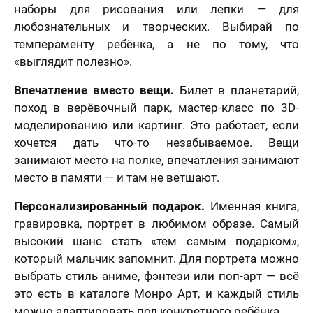
наборы для рисования или лепки — для
любознательных и творческих. Выбирай по
темпераменту ребёнка, а не по тому, что
«выглядит полезно».
Впечатление вместо вещи.
Билет в планетарий,
лично,
поход в верёвочный парк, мастер-класс по 3D-
дний шаг!
Как
моделированию или картинг. Это работает, если
скоро
хочется дать что-то незабываемое. Вещи
5 шагов
те контакты,
Вам
явка на
занимают место на полке, впечатления занимают
 менеджер
расчет
отзыв
нужен
итает
цену и
место в памяти — и там не ветшают.
Вашего портрета
ортрета
вонит Вам в
подарок?
спешно
ие 15 минут.
Персонализированный подарок.
Именная книга,
Ваша оценка
*
равлена!
Ответьте
гравировка, портрет в любимом образе. Самый
К какому поводу выбираете
на
мя
высокий шанс стать «тем самым подарком»,
картину?
вопросы
и
который мальчик запомнит. Для портрета можно
Ответьте на вопросы и узнайте стоимость
Ваш Отзыв
*
узнайте
выбрать стиль аниме, фэнтези или поп-арт — всё
вашего портрета
стоимость
это есть в каталоге Монро Арт, и каждый стиль
вашего
Ваше имя
портрета
можно адаптировать под конкретного ребёнка.