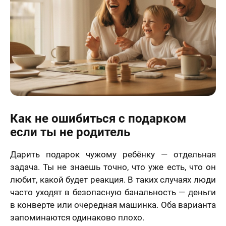
.2006 года
Я принимаю условия
договора оферты
-ФЗ «О
нальных
Назад
Вперед
х», на условиях
целей,
еленных в
70 х 70 см
сии на
3 лица
отку
нальных
ых
и
Политике в
шении
отки
нальных
ых
нимаю условия
Как не ошибиться с подарком
ора оферты
если ты не родитель
70 х 100 см
Более 3 лиц
Дарить подарок чужому ребёнку — отдельная
задача. Ты не знаешь точно, что уже есть, что он
любит, какой будет реакция. В таких случаях люди
часто уходят в безопасную банальность — деньги
в конверте или очередная машинка. Оба варианта
запоминаются одинаково плохо.
Пока не