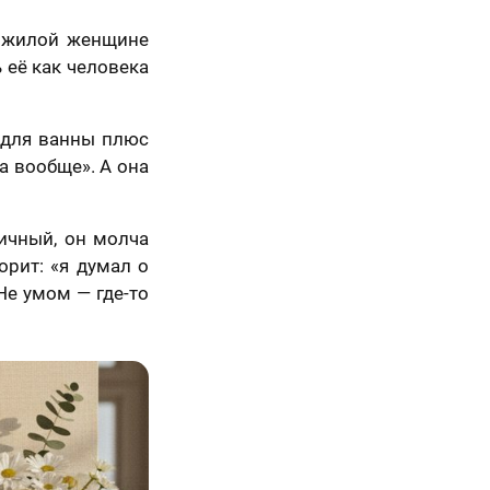
пожилой женщине
 её как человека
 для ванны плюс
а вообще». А она
5 шагов
тичный, он молча
орит: «я думал о
Не умом — где-то