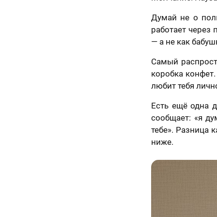
Думай не о пол
работает через 
— а не как бабуш
ично,
Самый распрост
Как
коробка конфет.
ледний
любит тебя личн
скоро
явка на
аг!
расчет
Вам
Есть ещё одна д
ортрета
сообщает: «я ду
спешно
нужен
тебе». Разница 
равлена!
те контакты,
подарок?
ниже.
менеджер
ссчитает
Ответьте
ерезвонит Вам
К какому поводу выби
на
ие 15 минут.
вопросы
и
Ответьте на вопросы и узнайте стоимость ва
узнайте
стоимость
вашего