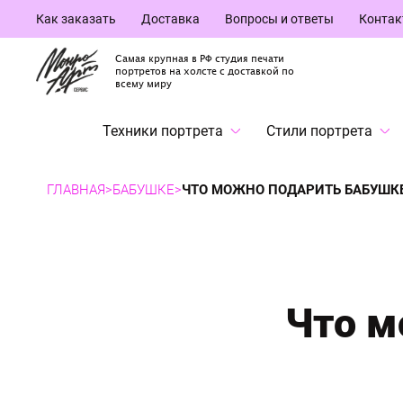
Как заказать
Доставка
Вопросы и ответы
Конта
Самая крупная в РФ студия печати
портретов на холсте с доставкой по
всему миру
Техники портрета
Стили портрета
ГЛАВНАЯ
>
БАБУШКЕ
>
ЧТО МОЖНО ПОДАРИТЬ БАБУШК
Что м