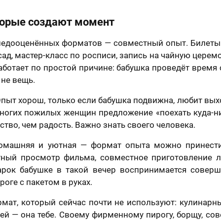
отношении обработки персональных данных
Я принимаю условия
договора оферты
торые создают момент
недооценённых форматов — совместный опыт. Билеты в
сад, мастер-класс по росписи, запись на чайную цере
работает по простой причине: бабушка проведёт время 
 не вещь.
Опыт хорош, только если бабушка подвижна, любит выхо
многих пожилых женщин предложение «поехать куда-н
ство, чем радость. Важно знать своего человека.
омашняя и уютная — формат опыта можно принести
тный просмотр фильма, совместное приготовление 
рок бабушке в такой вечер воспринимается соверш
оге с пакетом в руках.
мат, который сейчас почти не используют: кулинарны
ы ей — она тебе. Своему фирменному пирогу, борщу, сов