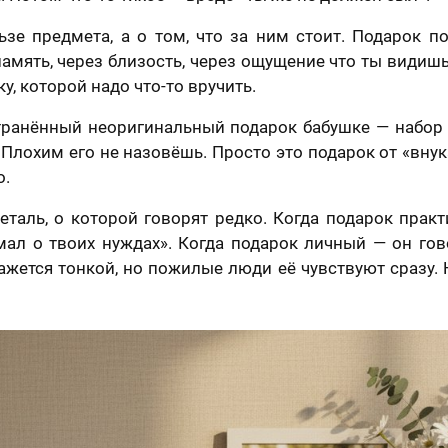
ьзе предмета, а о том, что за ним стоит. Подарок 
память, через близость, через ощущение что ты видишь
ку, которой надо что-то вручить.
ранённый неоригинальный подарок бабушке — набор
 Плохим его не назовёшь. Просто это подарок от «внук
о.
еталь, о которой говорят редко. Когда подарок прак
отзыв
мал о твоих нуждах». Когда подарок личный — он гов
Вашего портрета
кажется тонкой, но пожилые люди её чувствуют сразу. 
Ваша оценка
*
раете картину?
Ваш Отзыв
*
шего портрета