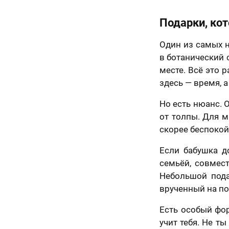
ьным законом от
06 года №152-ФЗ
ональных данных»,
Подарки, ко
Назад
иях и для целей,
енных в
Согласии
отку
Один из самых 
льных данных
и
в ботанический 
е в отношении
ки персональных
месте. Всё это 
здесь — время, а
50 х 70 см
маю условия
а оферты
2 лица
Но есть нюанс. 
от толпы. Для 
скорее беспокой
Если бабушка д
семьёй, совмес
Небольшой пода
врученный на пор
Есть особый фор
учит тебя. Не т