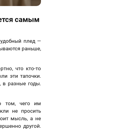
ется самым
, удобный плед —
бываются раньше,
тно, что кто-то
ыли эти тапочки.
 в разные годы.
о том, чего им
кли не просить
оит мысль, а не
ершенно другой.