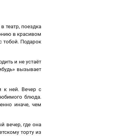
Вперед
 театр, поездка
монию в красивом
с тобой. Подарок
дить и не устаёт
ибудь» вызывает
 к ней. Вечер с
любимого блюда.
енно иначе, чем
й вечер, где она
етскому торту из