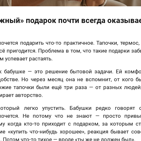
жный» подарок почти всегда оказыва
чется подарить что-то практичное. Тапочки, термос
всё пригодится. Проблема в том, что такие подарки за
м успевает растаять.
 бабушке — это решение бытовой задачи. Ей комфор
обстве. Но через месяц она не вспомнит, от кого б
ожие тапочки были ещё три раза — от разных людей,
ирает авторство.
который легко упустить. Бабушки редко говорят 
 хочется. Не потому что не знают — просто привы
му когда кто-то приходит с подарком, за которым ст
ие «купить что-нибудь хорошее», реакция бывает сов
. Потом что-то тихое — вроде «ты же не должен был».