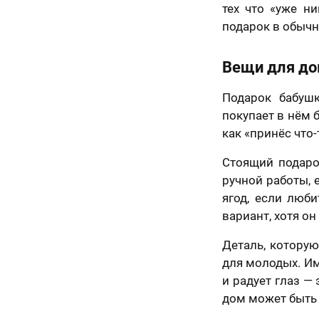
тех что «уже ни
70 х 70 см
подарок в обычн
3 лица
Вещи для до
Подарок бабуш
покупает в нём б
как «принёс что-
Стоящий подаро
ручной работы, 
ягод, если люб
вариант, хотя о
70 х 100 см
Деталь, котору
Более 3 лиц
для молодых. Им
и радует глаз —
дом может быть 