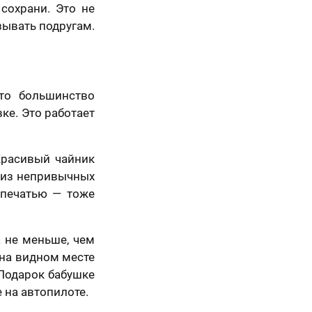
 сохрани. Это не
зывать подругам.
то большинство
вке. Это работает
Красивый чайник
я из непривычных
опечатью — тоже
 не меньше, чем
 на видном месте
 Подарок бабушке
 на автопилоте.