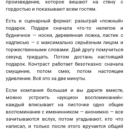
ер телефона
произведение, которое вешают на стену с
гордостью и показывают всем гостям.
В течение
Есть и сценарный формат: разыграй «ложный»
недели
Ваш номер телефона
подарок. Подари сначала что-то нелепое и
Имя
*
будничное — носки, деревянная ложка, ластик с
В течение 1-3
надписью — с максимально серьёзным лицом и
недель
торжественными словами. Дай другу помучиться
40 х 50 см
На свадьбу
На день рождение
мая кнопку
секунд тридцать. Потом достань настоящий
1 лицо
авить» и
Ваш номер телефона
*
подарок. Контраст работает безотказно: сначала
В течение
вляя свои
е, я
месяца
смущение, потом смех, потом настоящее
шаюсь с
удивление. Всё это за две минуты.
икой
Нажимая кнопку «Заказать портрет» и отправляя
денциальности
свои данные, я соглашаюсь с
политикой
мая кнопку
Пока не знаю
Если компания большая и вы дарите вместе,
конфиденциальности
авить», я даю
Нажимая кнопку «Заказать портрет», я даю свое
можно устроить «аукцион воспоминаний»:
согласие на
согласие на обработку моих персональных
отку моих
Оставить отзыв
50 х 70 см
каждый вписывает на листочке одно общее
данных, в соответствии с Федеральным законом
нальных
2 лица
от 27.07.2006 года №152-ФЗ «О персональных
х, в
воспоминание с именинником — анонимно — все
данных», на условиях и для целей, определенных в
етствии с
зачитываются вслух, потом угадывают, кто что
Я согласен с Политикой конфиденциальности
На годовщину
Просто так, без
Согласии на обработку персональных данных
и
ральным
и принимаю условия Публичной оферты
повода
Политике в отношении обработки персональных
ом от
написал, и только после этого вручается общий
данных