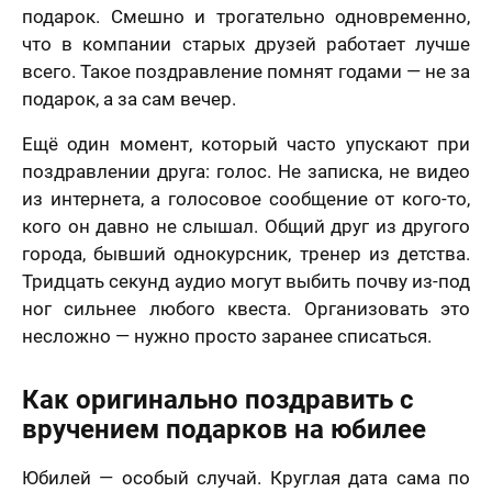
.2006 года
подарок. Смешно и трогательно одновременно,
Я принимаю условия
договора оферты
-ФЗ «О
нальных
что в компании старых друзей работает лучше
Назад
Вперед
х», на условиях
всего. Такое поздравление помнят годами — не за
целей,
еленных в
70 х 70 см
подарок, а за сам вечер.
сии на
3 лица
отку
Ещё один момент, который часто упускают при
нальных
ых
и
Политике в
поздравлении друга: голос. Не записка, не видео
шении
отки
из интернета, а голосовое сообщение от кого-то,
нальных
кого он давно не слышал. Общий друг из другого
ых
нимаю условия
города, бывший однокурсник, тренер из детства.
ора оферты
Тридцать секунд аудио могут выбить почву из-под
70 х 100 см
ног сильнее любого квеста. Организовать это
Более 3 лиц
несложно — нужно просто заранее списаться.
Как оригинально поздравить с
вручением подарков на юбилее
Юбилей — особый случай. Круглая дата сама по
Пока не