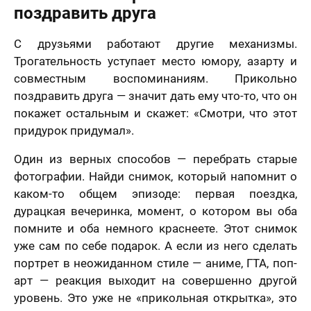
поздравить друга
С друзьями работают другие механизмы.
Трогательность уступает место юмору, азарту и
совместным воспоминаниям. Прикольно
поздравить друга — значит дать ему что-то, что он
лично,
покажет остальным и скажет: «Смотри, что этот
дний шаг!
Как
придурок придумал».
скоро
5 шагов
те контакты,
Вам
явка на
Один из верных способов — перебрать старые
 менеджер
расчет
отзыв
нужен
итает
цену и
фотографии. Найди снимок, который напомнит о
Вашего портрета
ортрета
вонит Вам в
подарок?
каком-то общем эпизоде: первая поездка,
спешно
ие 15 минут.
Ваша оценка
*
дурацкая вечеринка, момент, о котором вы оба
равлена!
Ответьте
К какому поводу выбираете
помните и оба немного краснеете. Этот снимок
на
мя
картину?
вопросы
уже сам по себе подарок. А если из него сделать
и
портрет в неожиданном стиле — аниме, ГТА, поп-
Ответьте на вопросы и узнайте стоимость
Ваш Отзыв
*
узнайте
вашего портрета
арт — реакция выходит на совершенно другой
стоимость
вашего
уровень. Это уже не «прикольная открытка», это
Ваше имя
портрета