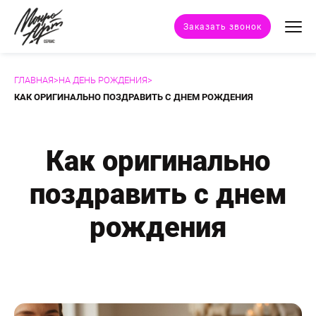
Заказать звонок
ГЛАВНАЯ
>
НА ДЕНЬ РОЖДЕНИЯ
>
Техники портрета
КАК ОРИГИНАЛЬНО ПОЗДРАВИТЬ С ДНЕМ РОЖДЕНИЯ
Стили портрета
Как оригинально
Дополнительные услуги
поздравить с днем
Наши работы
рождения
Отзывы клиентов
Сертификат