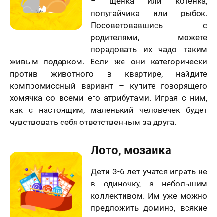
– щенка или котенка,
попугайчика или рыбок.
Посоветовавшись с
родителями, можете
порадовать их чадо таким
живым подарком. Если же они категорически
против животного в квартире, найдите
компромиссный вариант – купите говорящего
хомячка со всеми его атрибутами. Играя с ним,
как с настоящим, маленький человечек будет
чувствовать себя ответственным за друга.
Лото, мозаика
Дети 3-6 лет учатся играть не
в одиночку, а небольшим
коллективом. Им уже можно
лично,
предложить домино, всякие
дний шаг!
Как