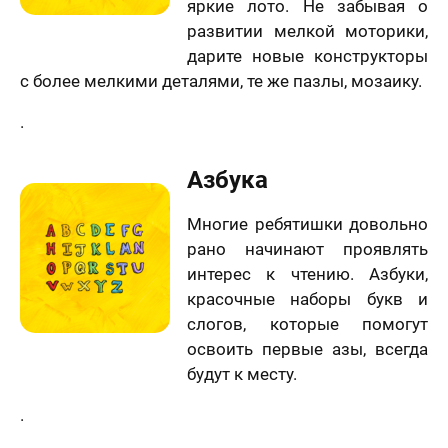
яркие лото. Не забывая о
скоро
5 шагов
те контакты,
развитии мелкой моторики,
Вам
явка на
 менеджер
дарите новые конструкторы
расчет
отзыв
нужен
итает
цену и
Вашего портрета
ортрета
с более мелкими деталями, те же пазлы, мозаику.
вонит Вам в
подарок?
спешно
ие 15 минут.
Ваша оценка
*
равлена!
Ответьте
.
К какому поводу выбираете
на
мя
картину?
вопросы
Азбука
и
Ответьте на вопросы и узнайте стоимость
Ваш Отзыв
*
узнайте
вашего портрета
стоимость
Многие ребятишки довольно
вашего
Ваше имя
рано начинают проявлять
портрета
ер телефона
интерес к чтению. Азбуки,
красочные наборы букв и
В течение
слогов, которые помогут
недели
освоить первые азы, всегда
Ваш номер телефона
Имя
*
будут к месту.
В течение 1-3
.
недель
40 х 50 см
На свадьбу
На день рождение