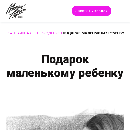
Заказать звонок
ГЛАВНАЯ
>
НА ДЕНЬ РОЖДЕНИЯ
>
ПОДАРОК МАЛЕНЬКОМУ РЕБЕНКУ
Техники портрета
Стили портрета
Подарок
маленькому ребенку
Дополнительные услуги
Наши работы
Отзывы клиентов
Сертификат