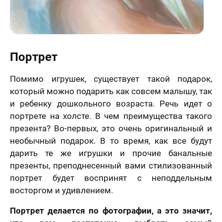
нальных
ых
нимаю условия
ора оферты
70 х 100 см
Более 3 лиц
Портрет
Помимо игрушек, существует такой подарок,
который можно подарить как совсем малышу, так
и ребенку дошкольного возраста. Речь идет о
портрете на холсте. В чем преимущества такого
Пока не
презента? Во-первых, это очень оригинальный и
решил (а)
необычный подарок. В то время, как все будут
дарить те же игрушки и прочие банальные
презенты, преподнесенный вами стилизованный
портрет будет воспринят с неподдельным
восторгом и удивлением.
Портрет делается по фотографии, а это значит,