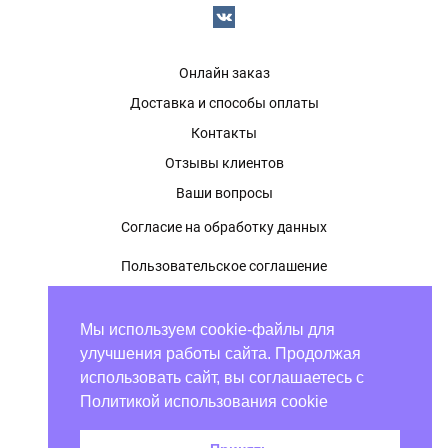
Онлайн заказ
Доставка и способы оплаты
Контакты
Отзывы клиентов
Ваши вопросы
Согласие на обработку данных
Пользовательское соглашение
Политика конфиденциальности
Мы используем cookie-файлы для
Оферта
улучшения работы сайта. Продолжая
использовать сайт, вы соглашаетесь с
Политикой использования cookie
7 800 222 90 49
График работы:
7 843 203 92 20
с 09:00 до 21:00