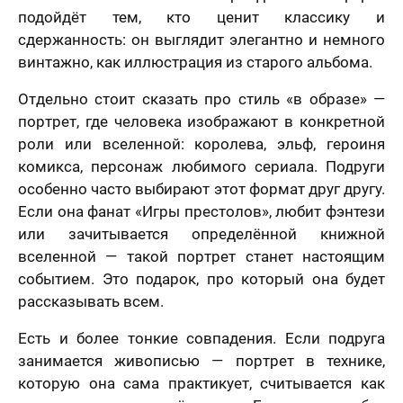
Ваш номер телефона
*
В течение
вляя свои
подойдёт тем, кто ценит классику и
е, я
месяца
сдержанность: он выглядит элегантно и немного
шаюсь с
икой
винтажно, как иллюстрация из старого альбома.
Нажимая кнопку «Заказать портрет» и отправляя
денциальности
свои данные, я соглашаюсь с
политикой
мая кнопку
Пока не знаю
конфиденциальности
авить», я даю
Отдельно стоит сказать про стиль «в образе» —
Нажимая кнопку «Заказать портрет», я даю свое
согласие на
портрет, где человека изображают в конкретной
согласие на обработку моих персональных
отку моих
Оставить отзыв
50 х 70 см
данных, в соответствии с Федеральным законом
нальных
роли или вселенной: королева, эльф, героиня
2 лица
от 27.07.2006 года №152-ФЗ «О персональных
х, в
комикса, персонаж любимого сериала. Подруги
данных», на условиях и для целей, определенных в
етствии с
Я согласен с Политикой конфиденциальности
На годовщину
Просто так, без
Согласии на обработку персональных данных
и
ральным
особенно часто выбирают этот формат друг другу.
и принимаю условия Публичной оферты
повода
Политике в отношении обработки персональных
ом от
данных
Если она фанат «Игры престолов», любит фэнтези
.2006 года
Я принимаю условия
договора оферты
-ФЗ «О
или зачитывается определённой книжной
нальных
Назад
Вперед
х», на условиях
вселенной — такой портрет станет настоящим
целей,
событием. Это подарок, про который она будет
еленных в
70 х 70 см
сии на
рассказывать всем.
3 лица
отку
нальных
Есть и более тонкие совпадения. Если подруга
ых
и
Политике в
шении
занимается живописью — портрет в технике,
отки
которую она сама практикует, считывается как
нальных
ых