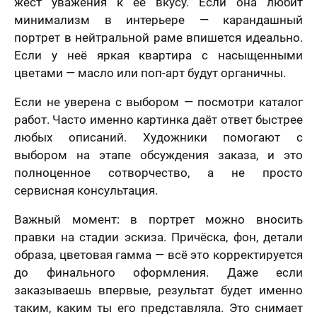
жест уважения к её вкусу. Если она любит
нимаю условия
минимализм в интерьере — карандашный
ора оферты
70 х 100 см
портрет в нейтральной раме впишется идеально.
Более 3 лиц
Если у неё яркая квартира с насыщенными
цветами — масло или поп-арт будут органичны.
Если не уверена с выбором — посмотри каталог
работ. Часто именно картинка даёт ответ быстрее
любых описаний. Художники помогают с
выбором на этапе обсуждения заказа, и это
Пока не
полноценное сотворчество, а не просто
решил (а)
сервисная консультация.
Важный момент: в портрет можно вносить
правки на стадии эскиза. Причёска, фон, детали
образа, цветовая гамма — всё это корректируется
до финального оформления. Даже если
заказываешь впервые, результат будет именно
таким, каким ты его представляла. Это снимает