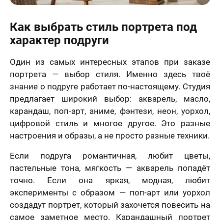
5 шагов
Вам
явка на
 менеджер
расчет
отзыв
нужен
итает
цену и
Вашего портрета
Как выбрать стиль портрета под
ортрета
вонит Вам в
подарок?
спешно
ие 15 минут.
характер подруги
Ваша оценка
*
равлена!
Ответьте
К какому поводу выбираете
на
мя
Один из самых интересных этапов при заказе
картину?
вопросы
портрета — выбор стиля. Именно здесь твоё
и
Ответьте на вопросы и узнайте стоимость
Ваш Отзыв
*
узнайте
знание о подруге работает по-настоящему. Студия
вашего портрета
стоимость
предлагает широкий выбор: акварель, масло,
вашего
Ваше имя
карандаш, поп-арт, аниме, фэнтези, неон, уорхол,
портрета
ер телефона
цифровой стиль и многое другое. Это разные
настроения и образы, а не просто разные техники.
В течение
недели
Если подруга романтичная, любит цветы,
Ваш номер телефона
Имя
*
пастельные тона, мягкость — акварель попадёт
точно. Если она яркая, модная, любит
В течение 1-3
эксперименты с образом — поп-арт или уорхол
недель
40 х 50 см
создадут портрет, который захочется повесить на
На свадьбу
На день рождение
мая кнопку
1 лицо
самое заметное место. Карандашный портрет
авить» и