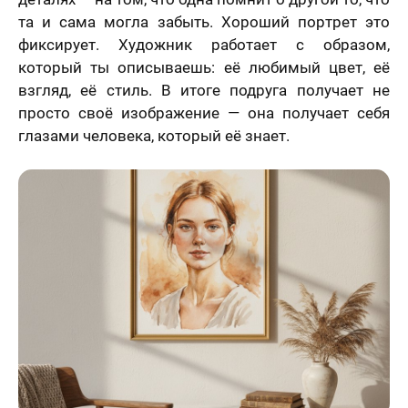
та и сама могла забыть. Хороший портрет это
фиксирует. Художник работает с образом,
который ты описываешь: её любимый цвет, её
взгляд, её стиль. В итоге подруга получает не
просто своё изображение — она получает себя
глазами человека, который её знает.
лично,
дний шаг!
Как
скоро
те контакты,