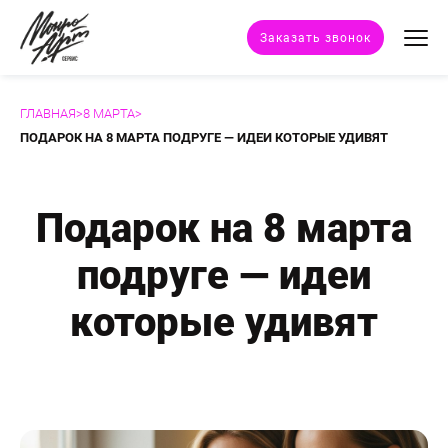
Заказать звонок
ГЛАВНАЯ
>
8 МАРТА
>
Техники портрета
ПОДАРОК НА 8 МАРТА ПОДРУГЕ — ИДЕИ КОТОРЫЕ УДИВЯТ
Стили портрета
Подарок на 8 марта
Дополнительные услуги
подруге — идеи
Наши работы
которые удивят
Отзывы клиентов
Сертификат