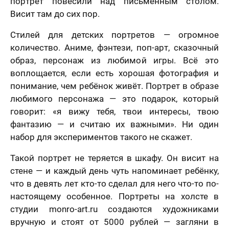
ер телефона
портрет повесили над письменным столом.
Висит там до сих пор.
В течение
Стилей для детских портретов — огромное
недели
количество. Аниме, фэнтези, поп-арт, сказочный
Ваш номер телефона
Имя
*
образ, персонаж из любимой игры. Всё это
В течение 1-3
воплощается, если есть хорошая фотография и
недель
понимание, чем ребёнок живёт. Портрет в образе
40 х 50 см
На свадьбу
На день рождение
любимого персонажа — это подарок, который
мая кнопку
1 лицо
авить» и
говорит: «я вижу тебя, твои интересы, твою
Ваш номер телефона
*
В течение
вляя свои
фантазию — и считаю их важными». Ни один
е, я
месяца
шаюсь с
набор для экспериментов такого не скажет.
икой
Нажимая кнопку «Заказать портрет» и отправляя
денциальности
свои данные, я соглашаюсь с
политикой
мая кнопку
Такой портрет не теряется в шкафу. Он висит на
Пока не знаю
конфиденциальности
авить», я даю
стене — и каждый день чуть напоминает ребёнку,
Нажимая кнопку «Заказать портрет», я даю свое
согласие на
согласие на обработку моих персональных
отку моих
Оставить отзыв
50 х 70 см
что в девять лет кто-то сделал для него что-то по-
данных, в соответствии с Федеральным законом
нальных
2 лица
настоящему особенное. Портреты на холсте в
от 27.07.2006 года №152-ФЗ «О персональных
х, в
данных», на условиях и для целей, определенных в
етствии с
студии monro-art.ru создаются художниками
Я согласен с Политикой конфиденциальности
На годовщину
Просто так, без
Согласии на обработку персональных данных
и
ральным
и принимаю условия Публичной оферты
повода
Политике в отношении обработки персональных
вручную и стоят от 5000 рублей — загляни в
ом от
данных