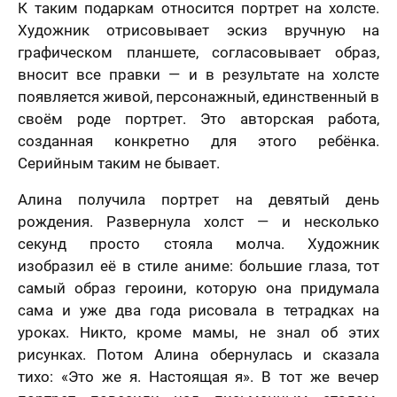
К таким подаркам относится портрет на холсте.
Художник отрисовывает эскиз вручную на
графическом планшете, согласовывает образ,
вносит все правки — и в результате на холсте
появляется живой, персонажный, единственный в
своём роде портрет. Это авторская работа,
лично,
созданная конкретно для этого ребёнка.
дний шаг!
Как
Серийным таким не бывает.
скоро
5 шагов
те контакты,
Вам
явка на
Алина получила портрет на девятый день
 менеджер
расчет
отзыв
нужен
рождения. Развернула холст — и несколько
итает
цену и
Вашего портрета
ортрета
вонит Вам в
подарок?
секунд просто стояла молча. Художник
спешно
ие 15 минут.
изобразил её в стиле аниме: большие глаза, тот
Ваша оценка
*
равлена!
Ответьте
К какому поводу выбираете
самый образ героини, которую она придумала
на
мя
картину?
вопросы
сама и уже два года рисовала в тетрадках на
и
уроках. Никто, кроме мамы, не знал об этих
Ответьте на вопросы и узнайте стоимость
Ваш Отзыв
*
узнайте
рисунках. Потом Алина обернулась и сказала
вашего портрета
стоимость
вашего
тихо: «Это же я. Настоящая я». В тот же вечер
Ваше имя
портрета