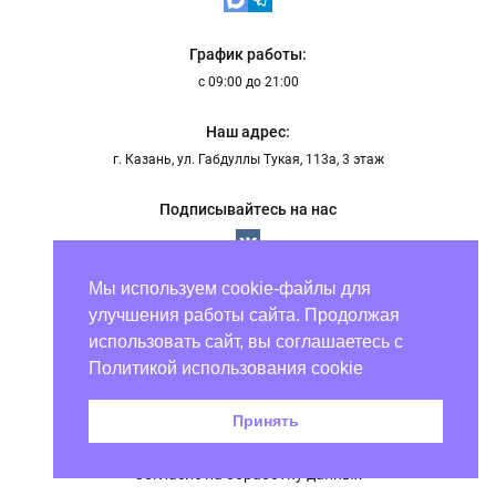
График работы:
с 09:00 до 21:00
Наш адрес:
г. Казань, ул. Габдуллы Тукая, 113а, 3 этаж
Подписывайтесь на нас
Мы используем cookie-файлы для
Онлайн заказ
улучшения работы сайта. Продолжая
Доставка и способы оплаты
использовать сайт, вы соглашаетесь с
Политикой использования cookie
Контакты
График работы:
Отзывы клиентов
с 09:00 до 21:00
Принять
Ваши вопросы
8 800 707 17 48
Согласие на обработку данных