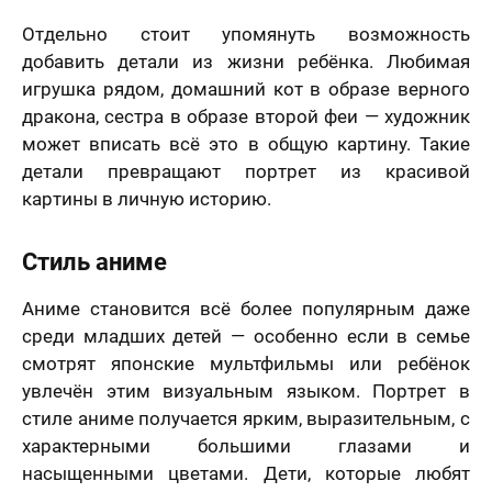
ер телефона
Отдельно стоит упомянуть возможность
добавить детали из жизни ребёнка. Любимая
В течение
недели
игрушка рядом, домашний кот в образе верного
Ваш номер телефона
дракона, сестра в образе второй феи — художник
Имя
*
может вписать всё это в общую картину. Такие
В течение 1-3
детали превращают портрет из красивой
недель
40 х 50 см
картины в личную историю.
На свадьбу
На день рождение
мая кнопку
1 лицо
авить» и
Ваш номер телефона
*
В течение
вляя свои
Стиль аниме
е, я
месяца
шаюсь с
икой
Аниме становится всё более популярным даже
Нажимая кнопку «Заказать портрет» и отправляя
денциальности
свои данные, я соглашаюсь с
политикой
среди младших детей — особенно если в семье
мая кнопку
Пока не знаю
конфиденциальности
авить», я даю
смотрят японские мультфильмы или ребёнок
Нажимая кнопку «Заказать портрет», я даю свое
согласие на
согласие на обработку моих персональных
отку моих
увлечён этим визуальным языком. Портрет в
Оставить отзыв
50 х 70 см
данных, в соответствии с Федеральным законом
нальных
стиле аниме получается ярким, выразительным, с
2 лица
от 27.07.2006 года №152-ФЗ «О персональных
х, в
данных», на условиях и для целей, определенных в
етствии с
характерными большими глазами и
Я согласен с Политикой конфиденциальности
На годовщину
Просто так, без
Согласии на обработку персональных данных
и
ральным
и принимаю условия Публичной оферты
повода
насыщенными цветами. Дети, которые любят
Политике в отношении обработки персональных
ом от
данных