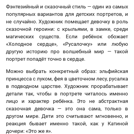
Фэнтезийный и сказочный стиль — один из самых
популярных вариантов для детских портретов, и
не случайно. Художник помещает девочку в роль
сказочной героини: с крыльями, в замке, среди
магических существ. Если ребёнок обожает
«Холодное сердце», «Русалочку» или любую
лично,
другую историю про волшебный мир — такой
дний шаг!
Как
портрет попадёт точно в сердце.
скоро
5 шагов
те контакты,
Вам
явка на
 менеджер
Можно выбрать конкретный образ: эльфийская
расчет
отзыв
нужен
итает
цену и
Вашего портрета
принцесса с луком, фея в цветочном лесу, русалка
ортрета
вонит Вам в
подарок?
спешно
в подводном царстве. Художник прорабатывает
ие 15 минут.
Ваша оценка
*
равлена!
Ответьте
детали так, чтобы в портрете читалось именно
К какому поводу выбираете
на
мя
лицо и характер ребёнка. Это не абстрактная
картину?
вопросы
сказочная девочка — это она сама, только в
и
Ответьте на вопросы и узнайте стоимость
Ваш Отзыв
*
узнайте
другом мире. Дети это считывают мгновенно, и
вашего портрета
стоимость
реакция бывает именно такой, как у Катиной
вашего
Ваше имя
дочери: «Это же я».
портрета