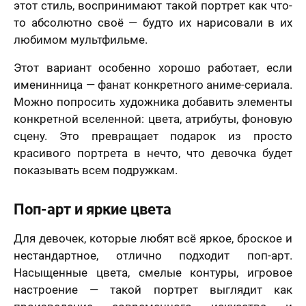
.2006 года
этот стиль, воспринимают такой портрет как что-
Я принимаю условия
договора оферты
-ФЗ «О
то абсолютно своё — будто их нарисовали в их
нальных
Назад
Вперед
х», на условиях
любимом мультфильме.
целей,
еленных в
70 х 70 см
Этот вариант особенно хорошо работает, если
сии на
3 лица
отку
именинница — фанат конкретного аниме-сериала.
нальных
ых
и
Политике в
Можно попросить художника добавить элементы
шении
конкретной вселенной: цвета, атрибуты, фоновую
отки
нальных
сцену. Это превращает подарок из просто
ых
красивого портрета в нечто, что девочка будет
нимаю условия
ора оферты
показывать всем подружкам.
70 х 100 см
Более 3 лиц
Поп-арт и яркие цвета
Для девочек, которые любят всё яркое, броское и
нестандартное, отлично подходит поп-арт.
Насыщенные цвета, смелые контуры, игровое
настроение — такой портрет выглядит как
Пока не