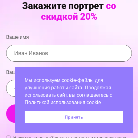
Закажите портрет
со
скидкой 20%
Ваше имя
Ваш номер телефона
Мы используем cookie-файлы для
улучшения работы сайта. Продолжая
использовать сайт, вы соглашаетесь с
Политикой использования cookie
График работы:
с 09:00 до 21:00
Принять
8 800 707 17 48
Нажимая кнопку «Заказать портрет» и отправляя свои