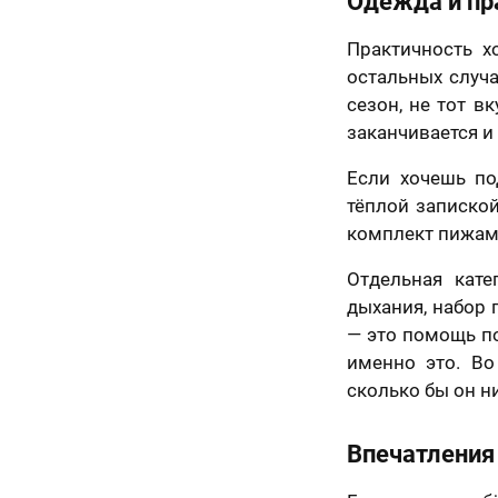
Одежда и пр
70 х 70 см
Практичность х
3 лица
остальных случа
сезон, не тот в
заканчивается и
Если хочешь по
тёплой запиской
комплект пижам
Отдельная кат
дыхания, набор 
— это помощь по
именно это. Во
70 х 100 см
сколько бы он ни
Более 3 лиц
Впечатления