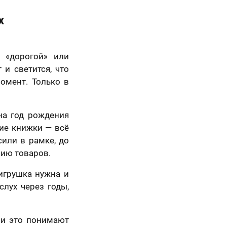
х
 «дорогой» или
 и светится, что
омент. Только в
на год рождения
кие книжки — всё
сили в рамке, до
рию товаров.
игрушка нужна и
слух через годы,
ли это понимают