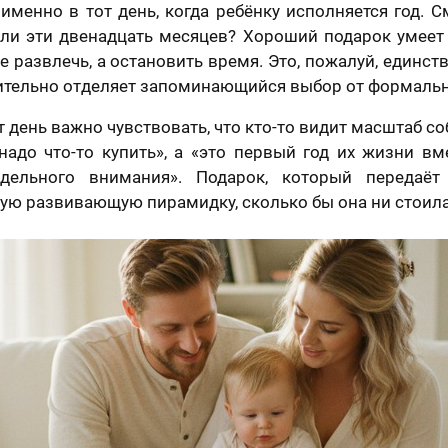
именно в тот день, когда ребёнку исполняется год. С
шли эти двенадцать месяцев? Хороший подарок умеет 
е развлечь, а остановить время. Это, пожалуй, единст
ительно отделяет запоминающийся выбор от формальн
т день важно чувствовать, что кто-то видит масштаб со
надо что-то купить», а «это первый год их жизни вм
тдельного внимания». Подарок, который передаё
ую развивающую пирамидку, сколько бы она ни стоила
отзыв
Вашего портрета
Ваша оценка
*
раете картину?
Ваш Отзыв
*
шего портрета