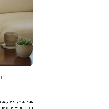
Просто так, без
повода
ет
оду их уже, как
книжки — всё это