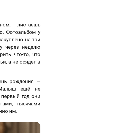
ном, листаешь
о. Фотоальбом у
накуплено на три
ку через неделю
рить что-то, что
ьи, а не осядет в
ень рождения —
 Малыш ещё не
т первый год они
гами, тысячами
нно им.