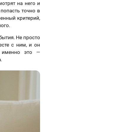
мотрят на него и
попасть точно в
венный критерий,
ого.
бытия. Не просто
есте с ним, и он
т именно это —
5 шагов
.