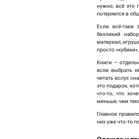
ьным законом от
нужно, всё это
06 года №152-ФЗ
ональных данных»,
потеряется в об
Назад
иях и для целей,
енных в
Согласии
Если всё-таки
отку
льных данных
и
безликий набор
е в отношении
ки персональных
материал, игруш
просто «кубики»,
50 х 70 см
маю условия
а оферты
2 лица
Книги — отдельн
если выбрать е
читать вслух сн
это подарок, ко
что-то, что хо
меньше, чем текс
Главное правило
них уже что-то п