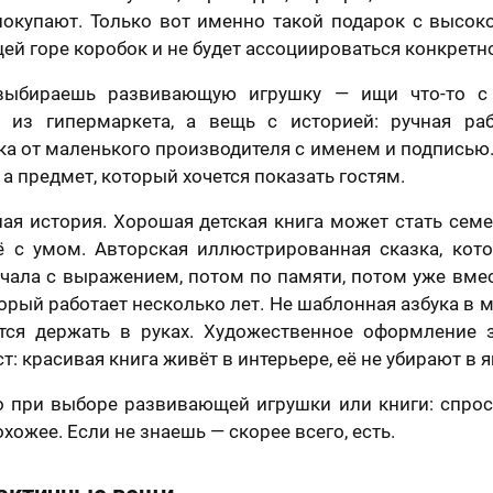
отношении обработки персональных данных
 покупают. Только вот именно такой подарок с высок
Я принимаю условия
договора оферты
щей горе коробок и не будет ассоциироваться конкретно
 выбираешь развивающую игрушку — ищи что-то с 
 из гипермаркета, а вещь с историей: ручная ра
ка от маленького производителя с именем и подписью. 
 а предмет, который хочется показать гостям.
ая история. Хорошая детская книга может стать сем
ё с умом. Авторская иллюстрированная сказка, кот
ачала с выражением, потом по памяти, потом уже вме
торый работает несколько лет. Не шаблонная азбука в м
чется держать в руках. Художественное оформление 
т: красивая книга живёт в интерьере, её не убирают в 
 при выборе развивающей игрушки или книги: спроси
охожее. Если не знаешь — скорее всего, есть.