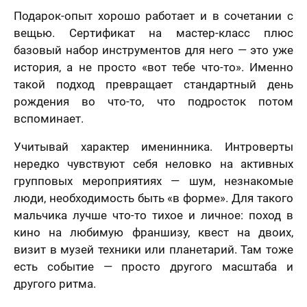
ер телефона
Подарок-опыт хорошо работает и в сочетании с
вещью. Сертификат на мастер-класс плюс
В течение
базовый набор инструментов для него — это уже
недели
Ваш номер телефона
история, а не просто «вот тебе что-то». Именно
Имя
*
такой подход превращает стандартный день
В течение 1-3
рождения во что-то, что подросток потом
недель
вспоминает.
40 х 50 см
На свадьбу
На день рождение
мая кнопку
1 лицо
авить» и
Учитывай характер именинника. Интроверты
Ваш номер телефона
*
В течение
вляя свои
нередко чувствуют себя неловко на активных
е, я
месяца
шаюсь с
групповых мероприятиях — шум, незнакомые
икой
люди, необходимость быть «в форме». Для такого
Нажимая кнопку «Заказать портрет» и отправляя
денциальности
свои данные, я соглашаюсь с
политикой
мая кнопку
Пока не знаю
мальчика лучше что-то тихое и личное: поход в
конфиденциальности
авить», я даю
Нажимая кнопку «Заказать портрет», я даю свое
кино на любимую франшизу, квест на двоих,
согласие на
согласие на обработку моих персональных
отку моих
Оставить отзыв
50 х 70 см
визит в музей техники или планетарий. Там тоже
данных, в соответствии с Федеральным законом
нальных
2 лица
от 27.07.2006 года №152-ФЗ «О персональных
х, в
есть событие — просто другого масштаба и
данных», на условиях и для целей, определенных в
етствии с
другого ритма.
Я согласен с Политикой конфиденциальности
На годовщину
Просто так, без
Согласии на обработку персональных данных
и
ральным
и принимаю условия Публичной оферты
повода
Политике в отношении обработки персональных
ом от
данных