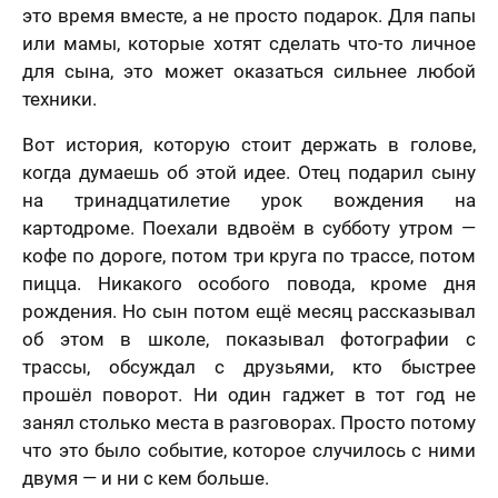
это время вместе, а не просто подарок. Для папы
или мамы, которые хотят сделать что-то личное
для сына, это может оказаться сильнее любой
техники.
Вот история, которую стоит держать в голове,
лично,
когда думаешь об этой идее. Отец подарил сыну
дний шаг!
Как
на тринадцатилетие урок вождения на
скоро
картодроме. Поехали вдвоём в субботу утром —
5 шагов
те контакты,
Вам
явка на
кофе по дороге, потом три круга по трассе, потом
 менеджер
расчет
отзыв
нужен
итает
цену и
пицца. Никакого особого повода, кроме дня
Вашего портрета
ортрета
вонит Вам в
подарок?
рождения. Но сын потом ещё месяц рассказывал
спешно
ие 15 минут.
Ваша оценка
*
об этом в школе, показывал фотографии с
равлена!
Ответьте
К какому поводу выбираете
на
трассы, обсуждал с друзьями, кто быстрее
мя
картину?
вопросы
прошёл поворот. Ни один гаджет в тот год не
и
занял столько места в разговорах. Просто потому
Ответьте на вопросы и узнайте стоимость
Ваш Отзыв
*
узнайте
вашего портрета
что это было событие, которое случилось с ними
стоимость
вашего
Ваше имя
двумя — и ни с кем больше.
портрета