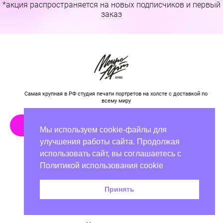
*акция распространяется на новых подписчиков и первый
заказ
Самая крупная в РФ студия печати портретов на холсте с доставкой по
всему миру
Рассчитать стоимость
Мы используем cookie-файлы для
улучшения работы сайта. Продолжая
использовать сайт, вы соглашаетесь с
Электронная почта:
Политикой использования cookie
easy.monro@gmail.com
График работы:
с 09:00 до 21:00
Принять
По Казани:
8 800 707 17 48
+7 (800) 707 17 48