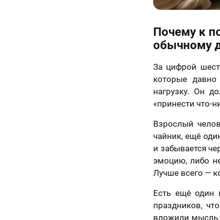
Почему к по
обычному 
За цифрой шесть
которые давно
нагрузку. Он д
«принести что-ни
Взрослый челов
чайник, ещё оди
и забывается че
эмоцию, либо не
Лучше всего — ко
Есть ещё один 
праздников, чт
вложили мысль, 