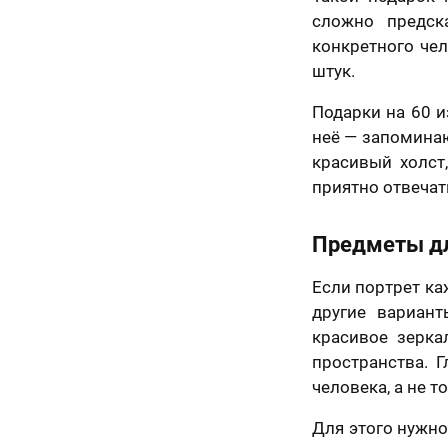
сложно предск
70 х 70 см
конкретного чел
3 лица
штук.
Подарки на 60 и
неё — запоминаю
красивый холст
приятно отвечат
Предметы дл
Если портрет ка
другие вариант
70 х 100 см
красивое зерка
пространства. Г
Более 3 лиц
человека, а не т
Для этого нужно