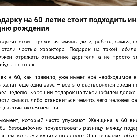
дарку на 60-летие стоит подходить ин
дню рождения
десят стоит прожитая жизнь: дети, работа, семья, п
 стали частью характера. Подарок на такой юбиле
олжен отражать отношение дарителя, а не просто з
будь на стол».
ек в 60, как правило, уже имеет всё необходимое в
н халат, ещё одна ваза — всё это растворяется среди
рез неделю. Хороший подарок на такой юбилей долже
сти смысл, либо становиться чем-то, чего человек са
гда сочетаются все три.
момент, который часто упускают. Женщина в 60 ви
обы безошибочно почувствовать разницу между пода
и тем, который купили по дороге. Она не скажет об эт