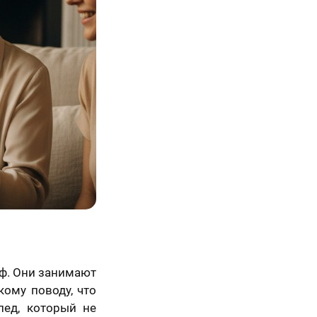
Просто так, без
повода
аф. Они занимают
ому поводу, что
лед, который не