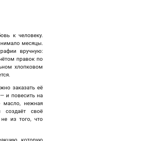
Вперед
овь к человеку.
анимало месяцы.
графии вручную:
чётом правок по
льном хлопковом
тся.
жно заказать её
— и повесить на
е масло, нежная
й создаёт своё
не из того, что
еакцию, которую