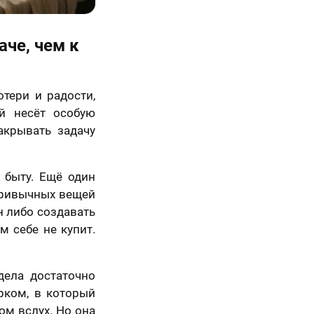
аче, чем к
отери и радости,
й несёт особую
акрывать задачу
 быту. Ещё один
 привычных вещей
н либо создавать
м себе не купит.
дела достаточно
рком, в который
ом вслух. Но она