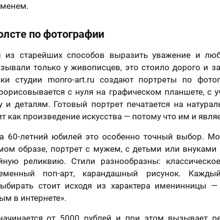
отношении обработки персональных данных
еменем.
Я принимаю условия
договора оферты
олсте по фотографии
 из старейших способов выразить уважение и люб
азывали только у живописцев, это стоило дорого и з
ки студии monro-art.ru создают портреты по фото
рорисовывается с нуля на графическом планшете, с у
у и деталям. Готовый портрет печатается на натура
ит как произведение искусства — потому что им и являе
 60-летний юбилей это особенно точный выбор. Мо
мом образе, портрет с мужем, с детьми или внуками 
йную реликвию. Стили разнообразны: классическо
ременный поп-арт, карандашный рисунок. Кажды
выбирать стоит исходя из характера именинницы — 
ым в интернете».
начинается от 5000 рублей и при этом вызывает р