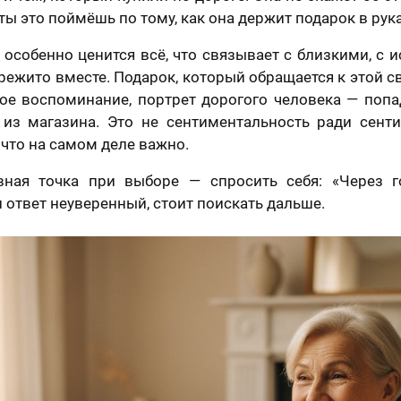
ты это поймёшь по тому, как она держит подарок в рука
 особенно ценится всё, что связывает с близкими, с и
ережито вместе. Подарок, который обращается к этой 
ое воспоминание, портрет дорогого человека — попа
из магазина. Это не сентиментальность ради сенти
 что на самом деле важно.
вная точка при выборе — спросить себя: «Через г
 ответ неуверенный, стоит поискать дальше.
отзыв
Вашего портрета
Ваша оценка
*
раете картину?
Ваш Отзыв
*
шего портрета