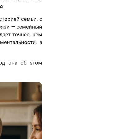
х.
сторией семьи, с
связи — семейный
дает точнее, чем
ментальности, а
5 шагов
од она об этом