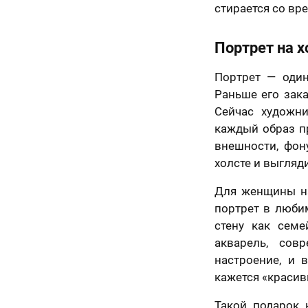
ьным законом от
стирается со вр
06 года №152-ФЗ
ональных данных»,
Назад
иях и для целей,
Портрет на х
енных в
Согласии
отку
льных данных
и
Портрет — один
е в отношении
ки персональных
Раньше его зак
Сейчас художни
50 х 70 см
маю условия
а оферты
каждый образ п
2 лица
внешности, фон
холсте и выгляд
Для женщины на
портрет в люби
стену как семе
акварель, сов
настроение, и 
кажется «красив
Такой подарок 