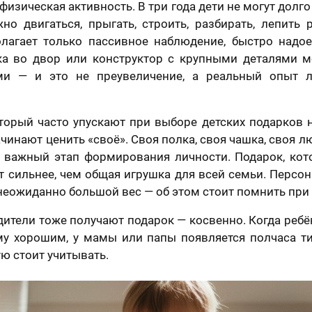
физическая активность. В три года дети не могут долго
о двигаться, прыгать, строить, разбирать, лепить 
лагает только пассивное наблюдение, быстро надое
рка во двор или конструктор с крупными деталями м
ми — и это не преувеличение, а реальный опыт л
торый часто упускают при выборе детских подарков н
ачинают ценить «своё». Своя полка, своя чашка, своя 
 а важный этап формирования личности. Подарок, кот
отзыв
Вашего портрета
т сильнее, чем общая игрушка для всей семьи. Персо
неожиданно большой вес — об этом стоит помнить при
Ваша оценка
*
дители тоже получают подарок — косвенно. Когда ребё
му хорошим, у мамы или папы появляется полчаса т
раете картину?
ую стоит учитывать.
Ваш Отзыв
*
шего портрета