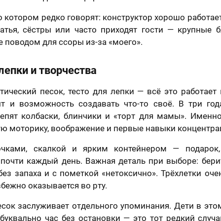
о котором редко говорят: конструктор хорошо работает 
ратья, сёстры или часто приходят гости — крупные б
е поводом для ссоры из-за «моего».
лепки и творчества
тический песок, тесто для лепки — всё это работает 
т и возможность создавать что-то своё. В три год
епят колбаски, блинчики и «торт для мамы». Именно
ю моторику, воображение и первые навыки концентра
чками, скалкой и ярким контейнером — подарок,
 почти каждый день. Важная деталь при выборе: бери
без запаха и с пометкой «нетоксично». Трёхлетки оч
збежно оказывается во рту.
сок заслуживает отдельного упоминания. Дети в это
буквально час без остановки — это тот редкий случа