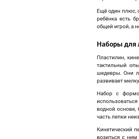
70 х 70 см
Ещё один плюс, 
3 лица
ребёнка есть б
общей игрой, а н
Наборы для 
Пластилин, кине
тактильный опы
шедевры. Они л
развивает мелку
Набор с формо
использоваться
70 х 100 см
водной основе, 
Более 3 лиц
часть лепки неи
Кинетический пе
возиться с ним 