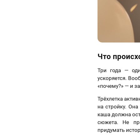
Что происхо
Три года — од
ускоряется. Воо
«почему?» — и за
Трёхлетка актив
на стройку. Она
каша должна ост
сюжета. Не пр
придумать исто