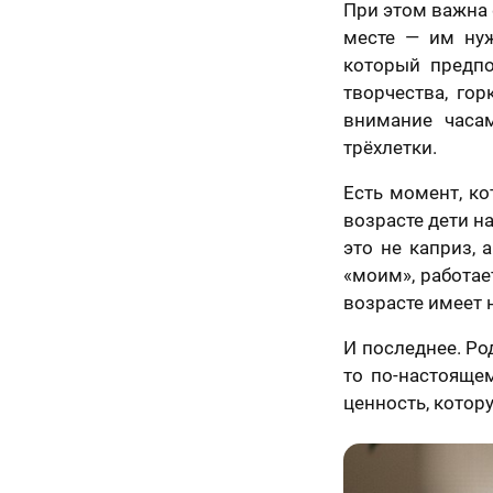
При этом важна 
месте — им нужн
который предпо
творчества, го
ично,
внимание часа
трёхлетки.
Как
ледний
Есть момент, ко
скоро
явка на
возрасте дети н
аг!
расчет
Вам
это не каприз,
ортрета
спешно
нужен
«моим», работае
равлена!
возрасте имеет 
те контакты,
подарок?
менеджер
И последнее. Ро
ссчитает
Ответьте
то по-настояще
ерезвонит Вам
К какому поводу выби
на
ие 15 минут.
ценность, котор
вопросы
и
Ответьте на вопросы и узнайте стоимость ва
узнайте
стоимость
вашего