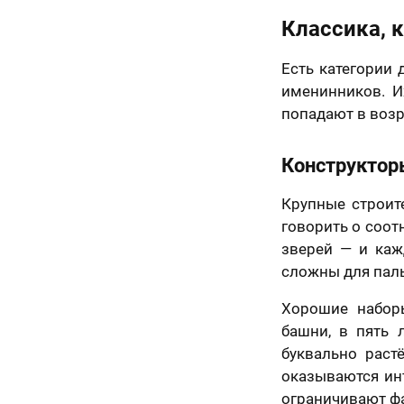
ьным законом от
06 года №152-ФЗ
Классика, 
ональных данных»,
Назад
иях и для целей,
енных в
Согласии
Есть категории 
отку
именинников. И
льных данных
и
е в отношении
попадают в возр
ки персональных
50 х 70 см
маю условия
Конструктор
а оферты
2 лица
Крупные строит
говорить о соот
зверей — и каж
сложны для пал
Хорошие наборы
башни, в пять 
буквально раст
оказываются ин
ограничивают ф