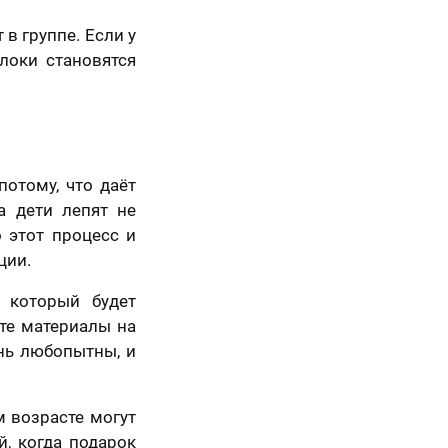
в группе. Если у
локи становятся
потому, что даёт
а дети лепят не
 этот процесс и
ции.
 который будет
те материалы на
ень любопытны, и
м возрасте могут
й, когда подарок