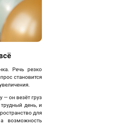
всё
ка. Речь резко
опрос становится
еувеличения.
 — он везёт груз
 трудный день, и
пространство для
 а возможность