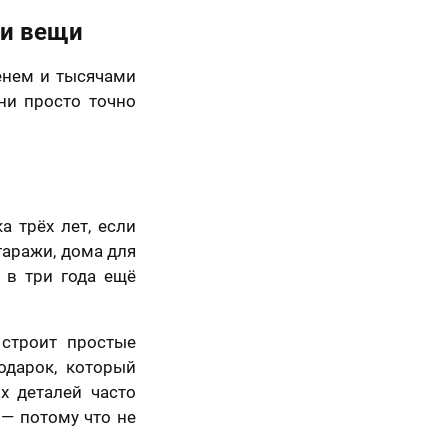
ти вещи
Вперед
менем и тысячами
ни просто точно
 трёх лет, если
гаражи, дома для
 в три года ещё
 строит простые
одарок, который
х деталей часто
— потому что не