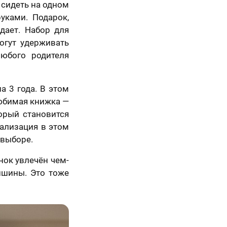
 сидеть на одном
руками. Подарок,
дает. Набор для
огут удерживать
юбого родителя
а 3 года. В этом
5 шагов
любимая книжка —
орый становится
нализация в этом
 выборе.
нок увлечён чем-
ишины. Это тоже