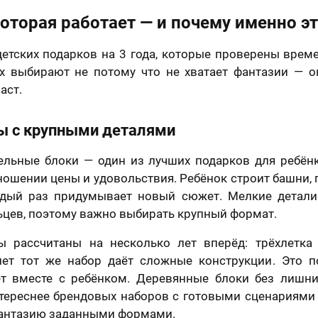
отношении обработки персональных данных
Я принимаю условия
договора оферты
которая работает — и почему именно э
детских подарков на 3 года, которые проверены вре
х выбирают не потому что не хватает фантазии — о
аст.
ы с крупными деталями
ельные блоки — один из лучших подарков для ребёнка
ношении цены и удовольствия. Ребёнок строит башни, 
дый раз придумывает новый сюжет. Мелкие детали
ьцев, поэтому важно выбирать крупный формат.
 рассчитаны на несколько лет вперёд: трёхлетка
лет тот же набор даёт сложные конструкции. Это п
ёт вместе с ребёнком. Деревянные блоки без лишни
тереснее брендовых наборов с готовыми сценариями 
антазию заданными формами.