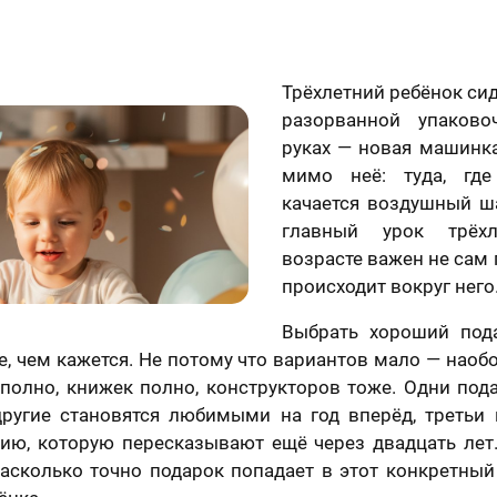
Трёхлетний ребёнок си
разорванной упаково
руках — новая машинка
мимо неё: туда, гд
качается воздушный ша
главный урок трёх
возрасте важен не сам п
происходит вокруг него
Выбрать хороший под
е, чем кажется. Не потому что вариантов мало — наоб
 полно, книжек полно, конструкторов тоже. Одни под
другие становятся любимыми на год вперёд, третьи
ию, которую пересказывают ещё через двадцать лет
асколько точно подарок попадает в этот конкретный