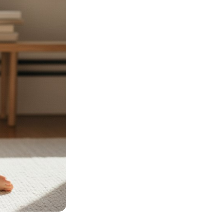
Просто так, без
повода