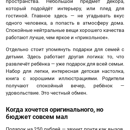
пространства. Небольшой предмет декора,
который подойдёт интерьеру, или плед для
гостиной. Главное здесь — не угадывать вкус
одного человека, а попасть в атмосферу дома.
Спокойные нейтральные вещи хорошего качества
работают лучше, чем яркое и «прикольное».
лично,
Отдельно стоит упомянуть подарки для семей с
дний шаг!
Как
детьми. Здесь работает другая логика: то, что
скоро
5 шагов
те контакты,
развлечёт ребёнка — уже подарок для всей семьи.
Вам
явка на
 менеджер
Набор для лепки, интересная детская настолка,
расчет
отзыв
нужен
итает
цену и
Вашего портрета
ортрета
книга с хорошими иллюстрациями. Родители
вонит Вам в
подарок?
спешно
ие 15 минут.
получают спокойный вечер, ребёнок —
Ваша оценка
*
равлена!
Ответьте
удовольствие. Это честный обмен.
К какому поводу выбираете
на
мя
картину?
вопросы
и
Когда хочется оригинального, но
Ответьте на вопросы и узнайте стоимость
Ваш Отзыв
*
узнайте
бюджет совсем мал
вашего портрета
стоимость
вашего
Ваше имя
портрета
Подарок на 250 рублей — звучит почти как вызов.