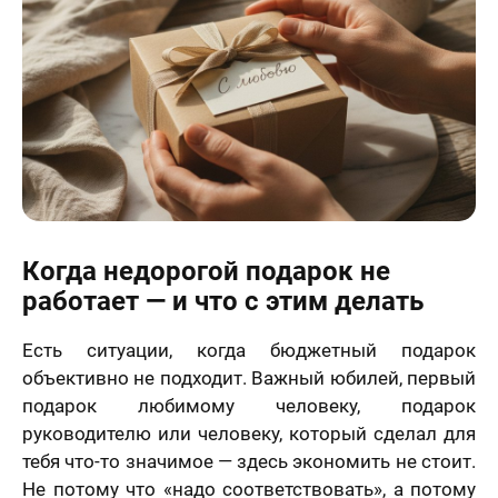
.2006 года
Я принимаю условия
договора оферты
-ФЗ «О
нальных
Назад
Вперед
х», на условиях
целей,
еленных в
70 х 70 см
сии на
3 лица
отку
нальных
ых
и
Политике в
шении
отки
нальных
ых
нимаю условия
Когда недорогой подарок не
ора оферты
работает — и что с этим делать
70 х 100 см
Более 3 лиц
Есть ситуации, когда бюджетный подарок
объективно не подходит. Важный юбилей, первый
подарок любимому человеку, подарок
руководителю или человеку, который сделал для
тебя что-то значимое — здесь экономить не стоит.
Не потому что «надо соответствовать», а потому
Пока не