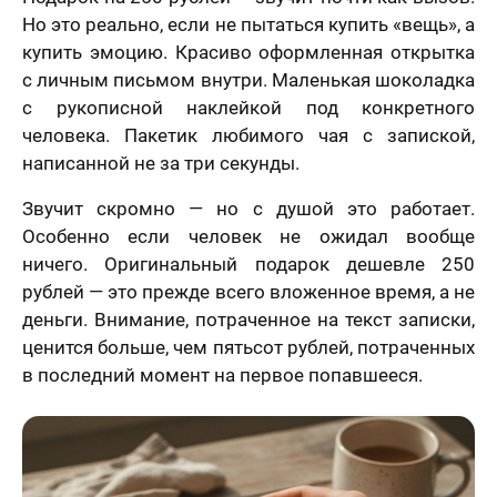
ер телефона
Но это реально, если не пытаться купить «вещь», а
купить эмоцию. Красиво оформленная открытка
В течение
с личным письмом внутри. Маленькая шоколадка
недели
Ваш номер телефона
с рукописной наклейкой под конкретного
Имя
*
человека. Пакетик любимого чая с запиской,
В течение 1-3
написанной не за три секунды.
недель
40 х 50 см
На свадьбу
На день рождение
Звучит скромно — но с душой это работает.
мая кнопку
1 лицо
авить» и
Особенно если человек не ожидал вообще
Ваш номер телефона
*
В течение
вляя свои
ничего. Оригинальный подарок дешевле 250
е, я
месяца
шаюсь с
рублей — это прежде всего вложенное время, а не
икой
деньги. Внимание, потраченное на текст записки,
Нажимая кнопку «Заказать портрет» и отправляя
денциальности
свои данные, я соглашаюсь с
политикой
мая кнопку
Пока не знаю
ценится больше, чем пятьсот рублей, потраченных
конфиденциальности
авить», я даю
Нажимая кнопку «Заказать портрет», я даю свое
в последний момент на первое попавшееся.
согласие на
согласие на обработку моих персональных
отку моих
Оставить отзыв
50 х 70 см
данных, в соответствии с Федеральным законом
нальных
2 лица
от 27.07.2006 года №152-ФЗ «О персональных
х, в
данных», на условиях и для целей, определенных в
етствии с
Я согласен с Политикой конфиденциальности
На годовщину
Просто так, без
Согласии на обработку персональных данных
и
ральным
и принимаю условия Публичной оферты
повода
Политике в отношении обработки персональных
ом от
данных