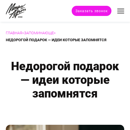
Заказать звонок
ГЛАВНАЯ
>
ЗАПОМИНАЮЩЕ
>
Техники портрета
НЕДОРОГОЙ ПОДАРОК — ИДЕИ КОТОРЫЕ ЗАПОМНЯТСЯ
Стили портрета
Недорогой подарок
Дополнительные услуги
— идеи которые
Наши работы
запомнятся
Отзывы клиентов
Сертификат