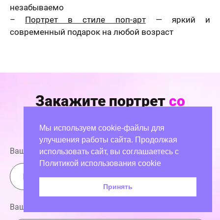
незабываемо
–
Портрет в стиле поп-арт
— яркий и
современный подарок на любой возраст
Закажите портрет
со
скидкой 20%
Мы используем cookie-файлы для
улучшения работы сайта. Продолжая
Ваше имя
использовать сайт, вы соглашаетесь с
Политикой использования cookie
График работы:
с 09:00 до 21:00
Принять
8 800 707 17 48
Ваш номер телефона