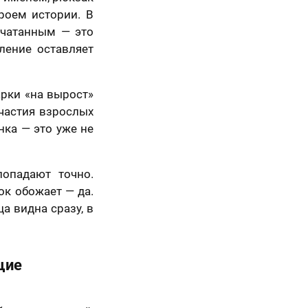
роем истории. В
ечатанным — это
ление оставляет
арки «на вырост»
участия взрослых
нка — это уже не
опадают точно.
к обожает — да.
 видна сразу, в
щие