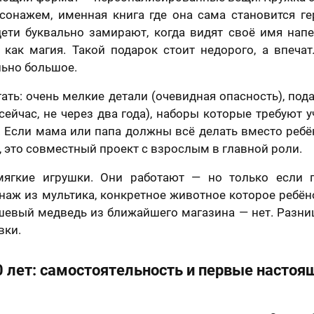
онажем, именная книга где она сама становится ге
дети буквально замирают, когда видят своё имя нап
 как магия. Такой подарок стоит недорого, а впечат
ьно большое.
гать: очень мелкие детали (очевидная опасность), под
сейчас, не через два года), наборы которые требуют 
 Если мама или папа должны всё делать вместо ребё
, это совместный проект с взрослым в главной роли.
мягкие игрушки. Они работают — но только если п
аж из мультика, конкретное животное которое ребёно
евый медведь из ближайшего магазина — нет. Разница
вки.
0 лет: самостоятельность и первые настоя