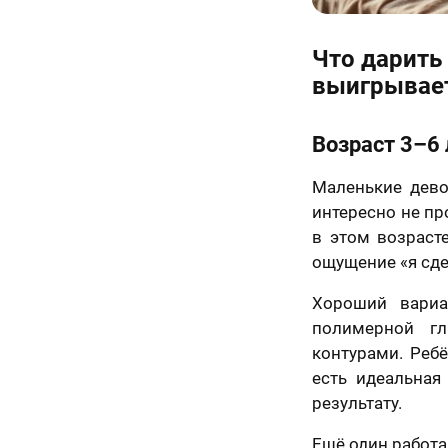
ьным законом от
06 года №152-ФЗ
ональных данных»,
Назад
иях и для целей,
Что дарить
енных в
Согласии
выигрывает
отку
льных данных
и
е в отношении
ки персональных
Возраст 3–6 
50 х 70 см
маю условия
а оферты
Маленькие дево
2 лица
интересно не пр
в этом возраст
ощущение «я сде
Хороший вариа
полимерной гл
контурами. Ребё
есть идеальная
результату.
Ещё один работ