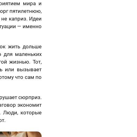
риятием мира и
торг пятилетнюю,
не каприз. Идеи
итуации — именно
рок жить дольше
о для маленьких
5 шагов
гой жизнью. Тот,
нь или вызывает
отому что сам по
зрушает сюрприз.
азговор экономит
. Люди, которые
ют.