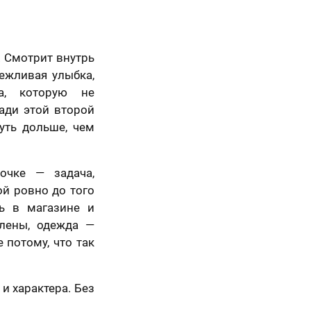
. Смотрит внутрь
ежливая улыбка,
а, которую не
ади этой второй
уть дольше, чем
очке — задача,
ой ровно до того
шь в магазине и
плены, одежда —
е потому, что так
и характера. Без