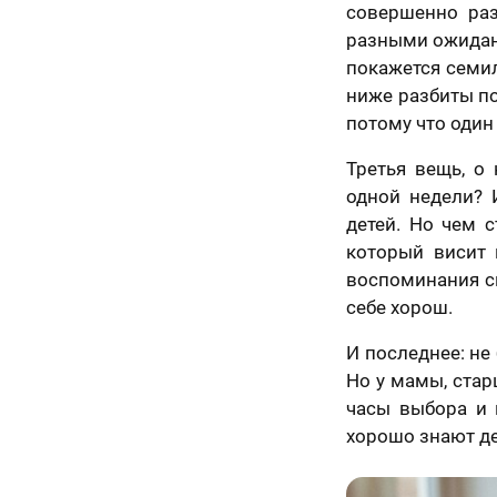
совершенно ра
разными ожидани
покажется семи
ниже разбиты по
ично,
потому что один 
Как
Третья вещь, о
ледний
одной недели? 
скоро
явка на
детей. Но чем с
аг!
расчет
Вам
ортрета
который висит 
спешно
нужен
воспоминания сп
равлена!
себе хорош.
те контакты,
подарок?
менеджер
И последнее: не
ссчитает
Ответьте
ерезвонит Вам
Но у мамы, стар
К какому поводу выби
на
ие 15 минут.
часы выбора и 
вопросы
и
хорошо знают де
Ответьте на вопросы и узнайте стоимость ва
узнайте
стоимость
вашего