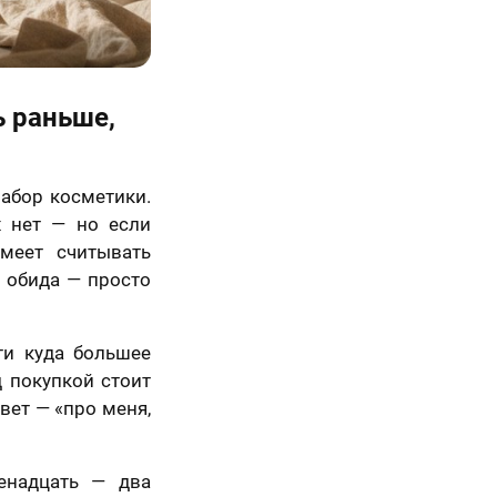
ь раньше,
Набор косметики.
х нет — но если
меет считывать
е обида — просто
ти куда большее
д покупкой стоит
вет — «про меня,
енадцать — два