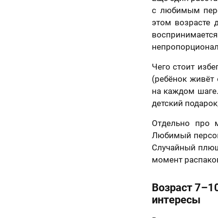
с любимым перс
70 х 70 см
этом возрасте 
3 лица
воспринимается
непропорционал
Чего стоит избе
(ребёнок живёт 
на каждом шаге.
детский подарок
Отдельно про 
Любимый персон
Случайный плюш
70 х 100 см
момент распако
Более 3 лиц
Возраст 7–1
интересы