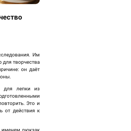
Вперед
чество
сследования. Им
р для творчества
ричине: он даёт
роны.
ы для лепки из
одготовленными
повторить. Это и
ь от действия к
 именем, рюкзак