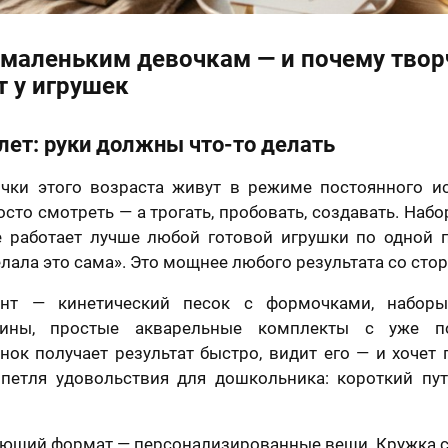
отношении обработки персональных данных
Я принимаю условия
договора оферты
 маленьким девочкам — и почему твор
 у игрушек
лет: руки должны что-то делать
чки этого возраста живут в режиме постоянного и
осто смотреть — а трогать, пробовать, создавать. Набо
е работает лучше любой готовой игрушки по одной п
лала это сама». Это мощнее любого результата со сто
нт — кинетический песок с формочками, набор
ины, простые акварельные комплекты с уже п
нок получает результат быстро, видит его — и хочет 
 петля удовольствия для дошкольника: короткий пут
ающий формат — персонализированные вещи. Кружка с