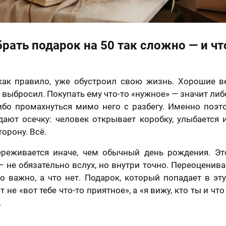
рать подарок на 50 так сложно — и чт
как правило, уже обустроил свою жизнь. Хорошие ве
 выбросил. Покупать ему что-то «нужное» — значит либо
либо промахнуться мимо него с разбегу. Именно поэт
дают осечку: человек открывает коробку, улыбается
орону. Всё.
реживается иначе, чем обычный день рождения. Это
— не обязательно вслух, но внутри точно. Переоценив
то важно, а что нет. Подарок, который попадает в эту
т не «вот тебе что-то приятное», а «я вижу, кто ты и чт
.