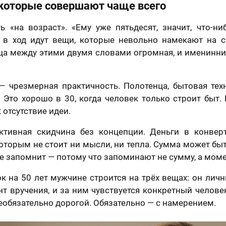
 которые совершают чаще всего
ь «на возраст». «Ему уже пятьдесят, значит, что-ни
 в ход идут вещи, которые невольно намекают на ст
ца между этими двумя словами огромная, и именинни
— чрезмерная практичность. Полотенца, бытовая техн
 Это хорошо в 30, когда человек только строит быт.
 отсутствие идеи.
отзыв
Вашего портрета
ктивная скидчина без концепции. Деньги в конвер
которым не стоит ни мысли, ни тепла. Сумма может бы
Ваша оценка
*
не запомнит — потому что запоминают не сумму, а моме
раете картину?
 на 50 лет мужчине строится на трёх вещах: он лич
т вручения, и за ним чувствуется конкретный челове
Ваш Отзыв
*
шего портрета
еобязательно дорогой. Обязательно — с намерением.