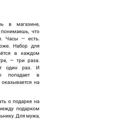
шь в магазине,
 понимаешь, что
л. Часы — есть.
оже. Набор для
аётся в каждом
ре, — три раза.
ет один раз. И
о попадает в
 оказывается на
ать о подарке на
 между подарком
нику. Для мужа,