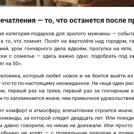
отношении обработки персональных данных
Я принимаю условия
договора оферты
ечатления — то, что останется после 
я категория подарков для зрелого мужчины — событи
, а то, что помнят. Полёт на вертолёте над городом, 
ией, урок гончарного дела вдвоём, прогулка на яхте,
ки с сомелье — здесь важно одно: подобрать под ха
т на 50».
человека, который любит новое и не боится выйти из
 что-то по-настоящему неожиданное. Не «ещё один рес
ом, первый раз на треке, первый раз за гончарным 
м-то запоминается иначе, чем привычное удовольствие
нит комфорт и атмосферу, впечатление строится иначе
команды, за которой следит двадцать лет. Или поезд
м давно говорили, но никак не доезжали. Или прост
а обычно не ходят — с правильным поводом и пра