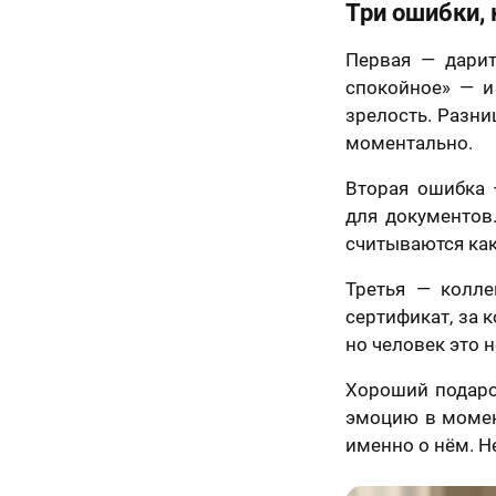
Три ошибки,
Первая — дарит
спокойное» — и
зрелость. Разни
ично,
моментально.
Как
ледний
Вторая ошибка 
скоро
явка на
для документов.
аг!
расчет
Вам
считываются как
ортрета
спешно
нужен
Третья — колле
равлена!
те контакты,
подарок?
сертификат, за 
менеджер
но человек это 
ссчитает
Ответьте
ерезвонит Вам
К какому поводу выби
на
Хороший подарок
ие 15 минут.
вопросы
эмоцию в момен
и
Ответьте на вопросы и узнайте стоимость ва
именно о нём. Н
узнайте
стоимость
вашего