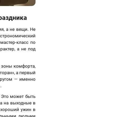
Вперед
праздника
я, а не вещи. Не
гастрономический
 мастер-класс по
рактер, а не под
 зоны комфорта,
торан», а первый
кругом — именно
.
. Это может быть
ка на выходные в
о хороший ужин в
вильными людьми