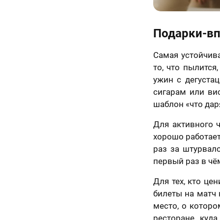
ьным законом от
06 года №152-ФЗ
ональных данных»,
Назад
иях и для целей,
Подарки-вп
енных в
Согласии
отку
льных данных
и
Самая устойчива
е в отношении
ки персональных
то, что пылится
ужин с дегустац
50 х 70 см
маю условия
а оферты
сигарам или вис
2 лица
шаблон «что даря
Для активного 
хорошо работает
раз за штурвал
первый раз в чё
Для тех, кто це
билеты на матч 
место, о которо
ресторане, куд