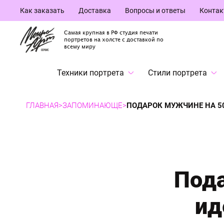
Как заказать
Доставка
Вопросы и ответы
Конта
Самая крупная в РФ студия печати
портретов на холсте с доставкой по
всему миру
Техники портрета
Стили портрета
ГЛАВНАЯ
>
ЗАПОМИНАЮЩЕ
>
ПОДАРОК МУЖЧИНЕ НА 50
Пода
ид