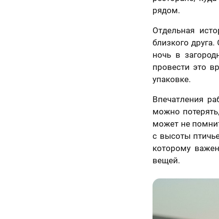
рядом.
70 х 70 см
3 лица
Отдельная исто
близкого друга.
ночь в загород
провести это в
упаковке.
Впечатления ра
можно потерять,
может не помнит
с высоты птичье
которому важен
70 х 100 см
вещей.
Более 3 лиц