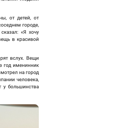
ы, от детей, от
соседнем городе,
сказал: «Я хочу
вещь в красивой
рят вслух. Вещи
ез год именинник
смотрел на город
мпании человека,
т у большинства