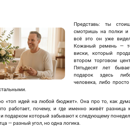
Представь: ты стои
смотришь на полки и
всё это он уже виде
Кожаный ремень — т
виски, который прод
втором торговом цент
Пятьдесят лет быва
подарок здесь либ
человека, либо просто
стальными.
ро «топ идей на любой бюджет». Она про то, как дум
что работает, почему, и где именно живёт разница
 и подарком который забывают к следующему понедель
отца — разный угол, но одна логика.