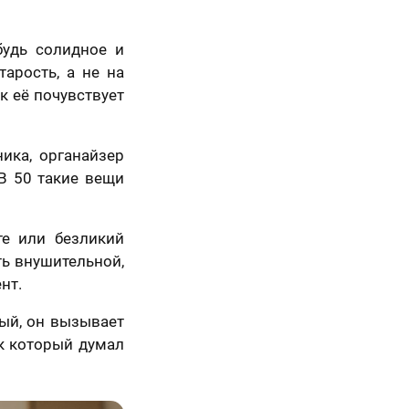
будь солидное и
арость, а не на
к её почувствует
ика, органайзер
5 шагов
 В 50 такие вещи
те или безликий
ть внушительной,
нт.
ный, он вызывает
к который думал