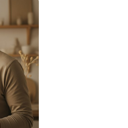
Просто так, без
повода