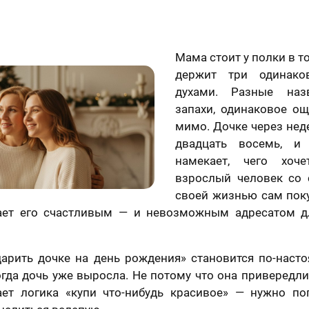
Мама стоит у полки в т
держит три одинако
духами. Разные наз
запахи, одинаковое о
мимо. Дочке через нед
двадцать восемь, и
намекает, чего хоч
взрослый человек со
своей жизнью сам поку
ает его счастливым — и невозможным адресатом д
дарить дочке на день рождения» становится по-нас
огда дочь уже выросла. Не потому что она привередли
ает логика «купи что-нибудь красивое» — нужно поп