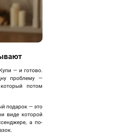
рывают
 Купи — и готово.
дну проблему —
 который потом
ный подарок — это
ри виде которой
сенджере, а по-
азок.