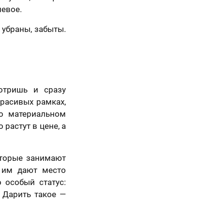
левое.
 убраны, забыты.
отришь и сразу
красивых рамках,
то материальном
 растут в цене, а
оторые занимают
 им дают место
о особый статус:
 Дарить такое —