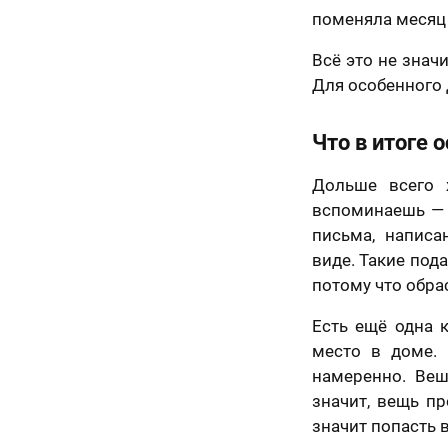
поменяла месяц 
70 х 70 см
3 лица
Всё это не знач
Для особенного 
Что в итоге 
Дольше всего 
вспоминаешь — к
письма, написа
виде. Такие пода
потому что обра
Есть ещё одна 
70 х 100 см
место в доме.
Более 3 лиц
намеренно. Веша
значит, вещь п
значит попасть в