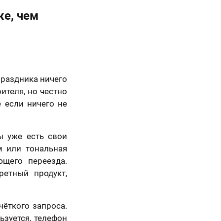
же, чем
Вперед
праздника ничего
ителя, но честно
е если ничего не
 уже есть свои
м или тональная
щего переезда.
етный продукт,
чёткого запроса.
ьзуется, телефон