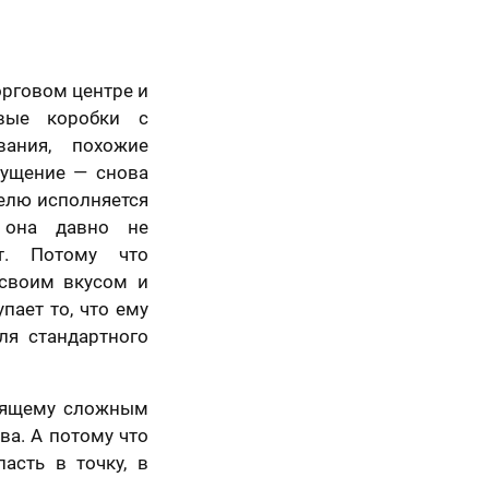
орговом центре и
вые коробки с
вания, похожие
щущение — снова
елю исполняется
 она давно не
ет. Потому что
 своим вкусом и
пает то, что ему
ля стандартного
тоящему сложным
ва. А потому что
асть в точку, в