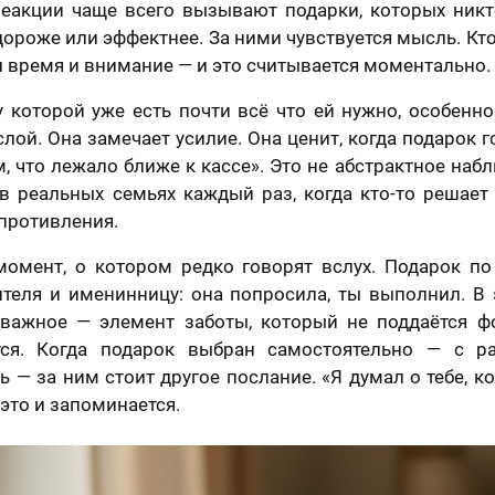
еакции чаще всего вызывают подарки, которых никт
дороже или эффектнее. За ними чувствуется мысль. Кто
 время и внимание — и это считывается моментально.
у которой уже есть почти всё что ей нужно, особенно
слой. Она замечает усилие. Она ценит, когда подарок г
ом, что лежало ближе к кассе». Это не абстрактное наб
в реальных семьях каждый раз, когда кто-то решает
противления.
отзыв
момент, о котором редко говорят вслух. Подарок по
Вашего портрета
ителя и именинницу: она попросила, ты выполнил. В 
о важное — элемент заботы, который не поддаётся ф
Ваша оценка
*
тся. Когда подарок выбран самостоятельно — с р
ь — за ним стоит другое послание. «Я думал о тебе, ко
раете картину?
это и запоминается.
Ваш Отзыв
*
шего портрета