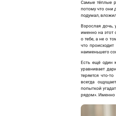
Самые тёплые р
потому что они 
подумал, вложил
Взрослая дочь, 
ично,
именно на этот 
Как
о тебе, а не о т
ледний
что происходит 
скоро
явка на
наименьшего со
аг!
расчет
Вам
ортрета
Есть ещё один 
спешно
нужен
уравнивает дар
равлена!
те контакты,
подарок?
теряется что-т
менеджер
всегда ощущае
ссчитает
Ответьте
попыткой угадат
ерезвонит Вам
К какому поводу выби
на
ие 15 минут.
рядом». Именно 
вопросы
и
Ответьте на вопросы и узнайте стоимость ва
узнайте
стоимость
вашего