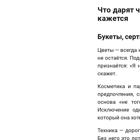
ьным законом от
06 года №152-ФЗ
Что дарят ч
ональных данных»,
Назад
иях и для целей,
кажется
енных в
Согласии
отку
льных данных
и
Букеты, сер
е в отношении
ки персональных
Цветы — всегда 
50 х 70 см
маю условия
а оферты
не остаётся. По
2 лица
признаётся: «Я 
скажет.
Косметика и п
предпочтения, 
основа «не то
Исключение од
который она хоте
Техника — дорог
Без него это ло