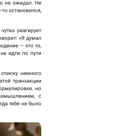
о не ожидал. Не
-то остановился,
 чутко реагирует
оворит: «Я думал
людение — это то,
 не идти по пути
5 шагов
 списку немного
этой транзакции
ормулировке, но
азмышлением, с
гда тебя не было