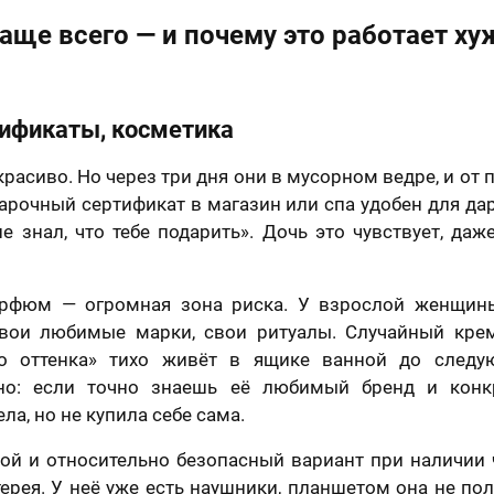
отношении обработки персональных данных
Я принимаю условия
договора оферты
аще всего — и почему это работает ху
тификаты, косметика
красиво. Но через три дня они в мусорном ведре, и от 
дарочный сертификат в магазин или спа удобен для дар
не знал, что тебе подарить». Дочь это чувствует, даж
арфюм — огромная зона риска. У взрослой женщины
свои любимые марки, свои ритуалы. Случайный кре
го оттенка» тихо живёт в ящике ванной до следую
но: если точно знаешь её любимый бренд и конкр
ла, но не купила себе сама.
ой и относительно безопасный вариант при наличии 
терея. У неё уже есть наушники, планшетом она не пол