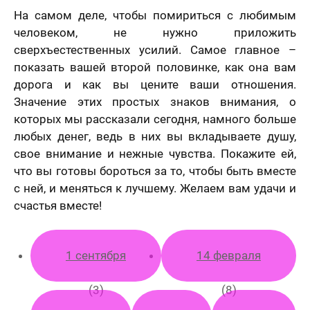
вашего
Ваше имя
На самом деле, чтобы помириться с любимым
портрета
ер телефона
человеком, не нужно приложить
сверхъестественных усилий. Самое главное –
В течение
показать вашей второй половинке, как она вам
недели
дорога и как вы цените ваши отношения.
Ваш номер телефона
Имя
*
Значение этих простых знаков внимания, о
которых мы рассказали сегодня, намного больше
В течение 1-3
любых денег, ведь в них вы вкладываете душу,
недель
40 х 50 см
свое внимание и нежные чувства. Покажите ей,
На свадьбу
На день рождение
мая кнопку
1 лицо
что вы готовы бороться за то, чтобы быть вместе
авить» и
Ваш номер телефона
*
В течение
вляя свои
с ней, и меняться к лучшему. Желаем вам удачи и
е, я
месяца
счастья вместе!
шаюсь с
икой
Нажимая кнопку «Заказать портрет» и отправляя
денциальности
свои данные, я соглашаюсь с
политикой
мая кнопку
Пока не знаю
конфиденциальности
авить», я даю
1 сентября
14 февраля
Нажимая кнопку «Заказать портрет», я даю свое
согласие на
согласие на обработку моих персональных
отку моих
Оставить отзыв
50 х 70 см
данных, в соответствии с Федеральным законом
нальных
(3)
(8)
2 лица
от 27.07.2006 года №152-ФЗ «О персональных
х, в
данных», на условиях и для целей, определенных в
етствии с