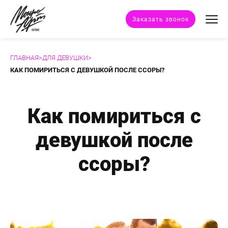
Заказать звонок
ГЛАВНАЯ
>
ДЛЯ ДЕВУШКИ
>
Техники портрета
КАК ПОМИРИТЬСЯ С ДЕВУШКОЙ ПОСЛЕ ССОРЫ?
Стили портрета
Как помириться с
Дополнительные услуги
девушкой после
Наши работы
ссоры?
Отзывы клиентов
Сертификат