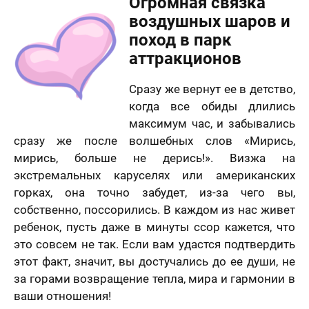
Огромная связка
воздушных шаров и
поход в парк
аттракционов
Сразу же вернут ее в детство,
когда все обиды длились
максимум час, и забывались
лично,
сразу же после волшебных слов «Мирись,
дний шаг!
Как
мирись, больше не дерись!». Визжа на
скоро
5 шагов
те контакты,
экстремальных каруселях или американских
Вам
явка на
 менеджер
горках, она точно забудет, из-за чего вы,
расчет
отзыв
нужен
итает
цену и
Вашего портрета
собственно, поссорились. В каждом из нас живет
ортрета
вонит Вам в
подарок?
спешно
ребенок, пусть даже в минуты ссор кажется, что
ие 15 минут.
Ваша оценка
*
равлена!
Ответьте
это совсем не так. Если вам удастся подтвердить
К какому поводу выбираете
на
мя
этот факт, значит, вы достучались до ее души, не
картину?
вопросы
за горами возвращение тепла, мира и гармонии в
и
Ответьте на вопросы и узнайте стоимость
Ваш Отзыв
*
узнайте
ваши отношения!
вашего портрета
стоимость