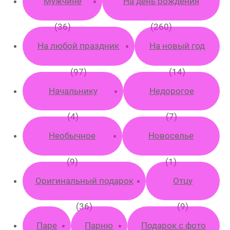
Мужчине
На день рождения
(36)
(260)
На любой праздник
На новый год
(97)
(14)
Начальнику
Недорогое
(4)
(7)
Необычное
Новоселье
(9)
(1)
Оригинальный подарок
Отцу
(36)
(9)
Паре
Парню
Подарок с фото