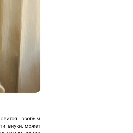
новится особым
ти, внуки, может