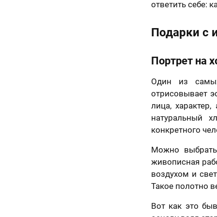
ответить себе: к
портрета
Подарки с и
В течение недели
 телефона
Портрет на х
Один из самы
отрисовывает эс
В течение 1-3
лица, характер,
недель
натуральный х
На свадьбу
конкретного чел
 кнопку
40 х 50 см
Можно выбрать
ть» и отправляя
ные, я
В течение месяца
живописная рабо
1 лицо
юсь с
политикой
нциальности
воздухом и све
 кнопку
Такое полотно ве
ть», я даю свое
 на обработку
рсональных
Вот как это бы
в соответствии с
Пока не знаю