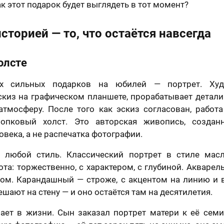
Ваше имя
ак этот подарок будет выглядеть в тот момент?
сторией — то, что остаётся навсегда
Имя
*
Ваш номер телефона
олсте
х сильных подарков на юбилей — портрет. Худ
киз на графическом планшете, прорабатывает детали
 атмосферу. После того как эскиз согласован, работ
Ваш номер телефона
*
лопковый холст. Это авторская живопись, создан
На день рождение
На годовщину
овека, а не распечатка фотографии.
 любой стиль. Классический портрет в стиле масл
Нажимая кнопку «Заказать портрет» и отправляя
свои данные, я соглашаюсь с
политикой
та: торжественно, с характером, с глубиной. Акварел
конфиденциальности
Оставить отзыв
том. Карандашный — строже, с акцентом на линию и 
Нажимая кнопку «Заказать портрет», я даю свое
согласие на обработку моих персональных данных, в
шают на стену — и оно остаётся там на десятилетия.
соответствии с Федеральным законом от 27.07.2006
года №152-ФЗ «О персональных данных», на
Я согласен с Политикой конфиденциальности
вает в жизни. Сын заказал портрет матери к её семи
условиях и для целей, определенных в
Согласии на
и принимаю условия Публичной оферты
обработку персональных данных
и
Политике в