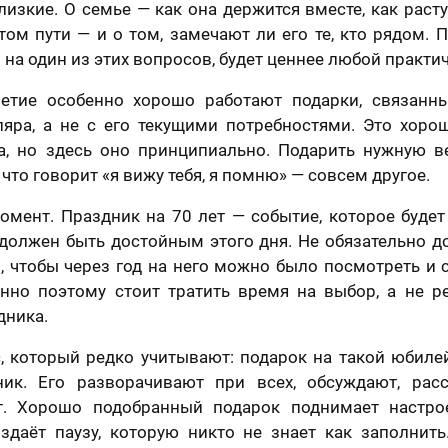
лизкие. О семье — как она держится вместе, как расту
том пути — и о том, замечают ли его те, кто рядом. 
ы на один из этих вопросов, будет ценнее любой практи
етие особенно хорошо работают подарки, связанн
яра, а не с его текущими потребностями. Это хоро
а, но здесь оно принципиально. Подарить нужную в
 что говорит «я вижу тебя, я помню» — совсем другое.
омент. Праздник на 70 лет — событие, которое буде
отзыв
должен быть достойным этого дня. Не обязательно д
Вашего портрета
, чтобы через год на него можно было посмотреть и 
енно поэтому стоит тратить время на выбор, а не р
Ваша оценка
*
дника.
раете картину?
, который редко учитывают: подарок на такой юбилей
ик. Его разворачивают при всех, обсуждают, рас
Ваш Отзыв
*
шего портрета
т. Хорошо подобранный подарок поднимает настрое
здаёт паузу, которую никто не знает как заполнить