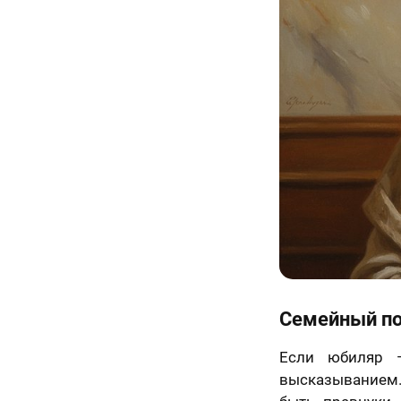
70 х 70 см
3 лица
70 х 100 см
Семейный по
Более 3 лиц
Если юбиляр —
высказыванием. 