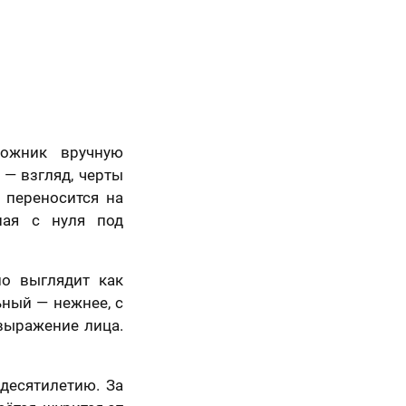
ожник вручную
 — взгляд, черты
а переносится на
ная с нуля под
Просто так, без
повода
о выглядит как
ьный — нежнее, с
выражение лица.
десятилетию. За