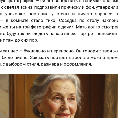
рую фотографию — ей лет сорок пять на снимке, она сме
отношении обработки персональных данных
Я принимаю условия
договора оферты
к сделал эскиз, подправили причёску и фон, утвердили
в упаковке, поставил у стены и ничего заранее н
— в комнате стало тихо. Соседка по столу наклон
о же ты на той фотографии с дачи». Мать долго смотре
что буду так выглядеть на картине». Портрет повесили
ит там до сих пор.
меет вес — буквально и переносно. Он говорит: твоя ж
о было видно. Заказать портрет на холсте можно прямо
й, с выбором стиля, размера и оформления.