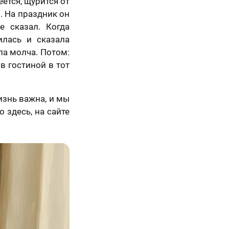
ётся, щурится от
. На праздник он
е сказал. Когда
Вперед
илась и сказала
ла молча. Потом:
 в гостиной в тот
изнь важна, и мы
 здесь, на сайте