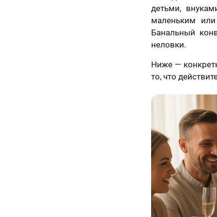
детьми, внукам
маленьким или
Банальный конв
неловки.
Ниже — конкретн
то, что действит