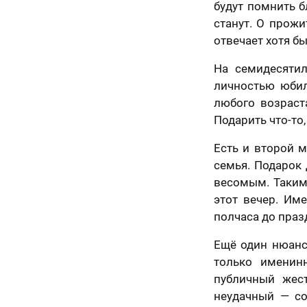
будут помнить б
станут. О прожи
отвечает хотя б
На семидесятил
ично,
личностью юбил
Как
любого возраст
ледний
Подарить что-то,
скоро
явка на
аг!
расчет
Вам
Есть и второй м
ортрета
семья. Подарок 
спешно
нужен
весомым. Таким
равлена!
те контакты,
подарок?
этот вечер. Им
менеджер
полчаса до праз
ссчитает
Ответьте
ерезвонит Вам
К какому поводу выби
на
Ещё один нюанс
ие 15 минут.
вопросы
только именинн
и
Ответьте на вопросы и узнайте стоимость ва
узнайте
публичный жес
стоимость
неудачный — со
вашего