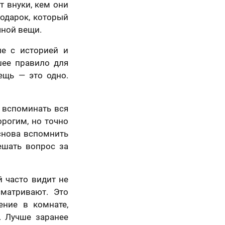
т внуки, кем они
Подарок, который
чной вещи.
ые с историей и
шее правило для
ещь — это одно.
5 шагов
т вспоминать вся
орогим, но точно
снова вспомнить
ешать вопрос за
 часто видит не
сматривают. Это
ние в комнате,
. Лучше заранее