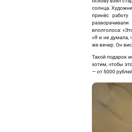
основу взял ста
ьным законом от
06 года №152-ФЗ
солнца. Художни
ональных данных»,
принёс работу 
Назад
иях и для целей,
енных в
Согласии
разворачивали 
отку
вполголоса: «Эт
льных данных
и
е в отношении
«Я и не думала, 
ки персональных
же вечер. Он вис
50 х 70 см
маю условия
а оферты
Такой подарок и
2 лица
хотим, чтобы эт
— от 5000 рубле