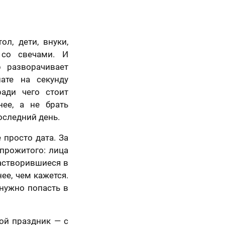
ол, дети, внуки,
 со свечами. И
р разворачивает
ате на секунду
ради чего стоит
нее, а не брать
оследний день.
 просто дата. За
 прожитого: лица
растворившиеся в
ее, чем кажется.
 нужно попасть в
ой праздник — с