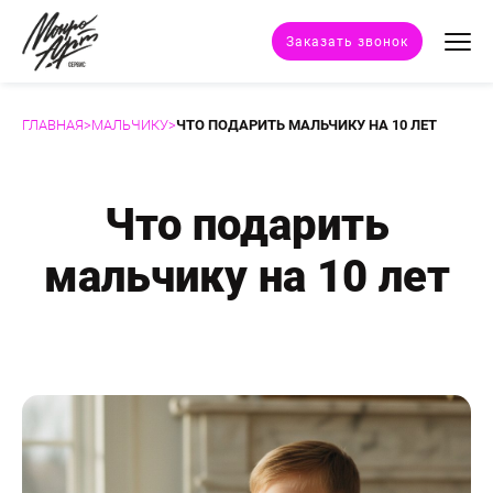
Заказать звонок
ГЛАВНАЯ
>
МАЛЬЧИКУ
>
ЧТО ПОДАРИТЬ МАЛЬЧИКУ НА 10 ЛЕТ
Техники портрета
Стили портрета
Что подарить
мальчику на 10 лет
Дополнительные услуги
Наши работы
Отзывы клиентов
Сертификат