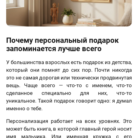
.2006 года
Я принимаю условия
договора оферты
-ФЗ «О
нальных
Назад
Вперед
х», на условиях
целей,
еленных в
70 х 70 см
сии на
3 лица
отку
Почему персональный подарок
нальных
ых
и
Политике в
запоминается лучше всего
шении
отки
нальных
У большинства взрослых есть подарок из детства,
ых
который они помнят до сих пор. Почти никогда
нимаю условия
ора оферты
это не самая дорогая или технически продвинутая
70 х 100 см
вещь. Чаще всего — что-то с именем, что-то
Более 3 лиц
сделанное специально для них, что-то
уникальное. Такой подарок говорит одно: я думал
именно о тебе.
Персонализация работает на всех уровнях. Это
может быть книга, в которой главный герой носит
имя мальчика. Или именная кружка с его
Пока не