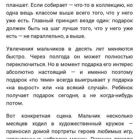
планшет. Если собирает — что-то в коллекцию, но
одна вещь классом выше всего того, что у него
уже есть. Главный принцип везде один: подарок
должен быть на шаг лучше того, что у него уже
есть — не параллельно, а выше.
лично,
Увлечения мальчиков в десять лет меняются
дний шаг!
Как
быстро. Через полгода он может полностью
скоро
переключиться. Но в момент подарка его интерес
5 шагов
те контакты,
Вам
явка на
абсолютно настоящий — и именно поэтому
 менеджер
расчет
отзыв
нужен
итает
цену и
подарок «по теме» всегда выигрывает у подарка
Вашего портрета
ортрета
вонит Вам в
подарок?
«на вырост» или «на всякий случай». Ребёнок
спешно
ие 15 минут.
Ваша оценка
*
получает подарок сегодня, а не когда-нибудь
равлена!
Ответьте
К какому поводу выбираете
на
потом.
мя
картину?
вопросы
и
Вот конкретная сцена. Мальчик несколько
Ответьте на вопросы и узнайте стоимость
Ваш Отзыв
*
узнайте
месяцев ходил в художественный кружок —
вашего портрета
стоимость
приносил домой портреты героев любимых игр,
вашего
Ваше имя
портрета
карандашные наброски машин. Рисунки лежали