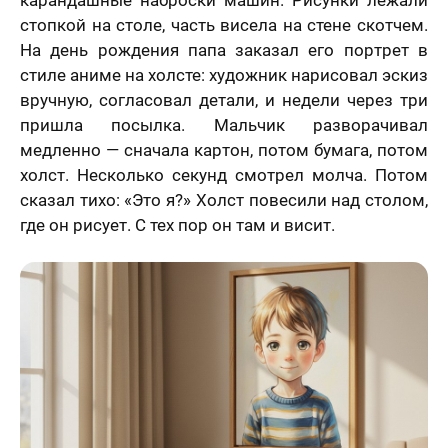
ер телефона
стопкой на столе, часть висела на стене скотчем.
На день рождения папа заказал его портрет в
В течение
стиле аниме на холсте: художник нарисовал эскиз
недели
Ваш номер телефона
вручную, согласовал детали, и недели через три
Имя
*
пришла посылка. Мальчик разворачивал
В течение 1-3
медленно — сначала картон, потом бумага, потом
недель
холст. Несколько секунд смотрел молча. Потом
40 х 50 см
На свадьбу
На день рождение
мая кнопку
сказал тихо: «Это я?» Холст повесили над столом,
1 лицо
авить» и
Ваш номер телефона
*
где он рисует. С тех пор он там и висит.
В течение
вляя свои
е, я
месяца
шаюсь с
икой
Нажимая кнопку «Заказать портрет» и отправляя
денциальности
свои данные, я соглашаюсь с
политикой
мая кнопку
Пока не знаю
конфиденциальности
авить», я даю
Нажимая кнопку «Заказать портрет», я даю свое
согласие на
согласие на обработку моих персональных
отку моих
Оставить отзыв
50 х 70 см
данных, в соответствии с Федеральным законом
нальных
2 лица
от 27.07.2006 года №152-ФЗ «О персональных
х, в
данных», на условиях и для целей, определенных в
етствии с
Я согласен с Политикой конфиденциальности
На годовщину
Просто так, без
Согласии на обработку персональных данных
и
ральным
и принимаю условия Публичной оферты
повода
Политике в отношении обработки персональных
ом от
данных