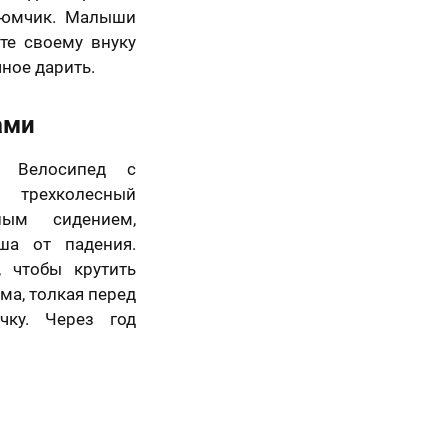
тюмчик. Малыши
те своему внуку
чное дарить.
ами
. Велосипед с
 трехколесный
ным сидением,
ша от падения.
, чтобы крутить
ама, толкая перед
чку. Через год