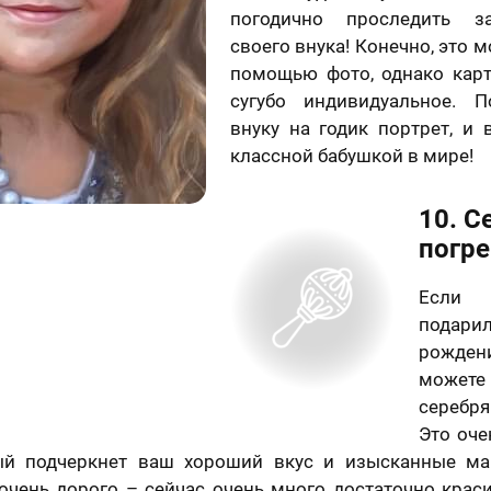
погодично проследить з
своего внука! Конечно, это м
помощью фото, однако карт
сугубо индивидуальное. П
внуку на годик портрет, и 
классной бабушкой в мире!
10. С
погр
Если
пода
рождени
може
серебря
Это оч
рый подчеркнет ваш хороший вкус и изысканные ма
 очень дорого – сейчас очень много достаточно кра