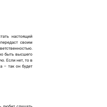
тать настоящей
 передаст своим
тветственностью.
жно быть высшего
ю. Если нет, то в
Просто так, без
а – так он будет
повода
ь любит слушать