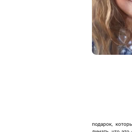
70 х 70 см
3 лица
70 х 100 см
Более 3 лиц
подарок, кото
думать, что это