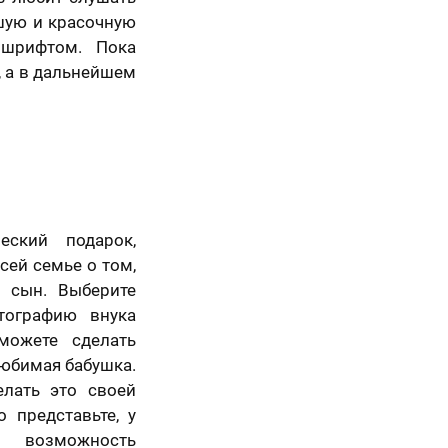
ошую и красочную
шрифтом. Пока
Вперед
, а в дальнейшем
еский подарок,
сей семье о том,
 сын. Выберите
ографию внука
можете сделать
любимая бабушка.
елать это своей
 представьте, у
 возможность