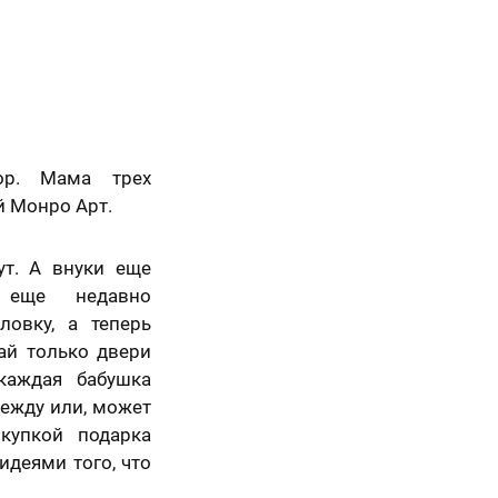
ор. Мама трех
й Монро Арт.
ут. А внуки еще
, еще недавно
ловку, а теперь
вай только двери
каждая бабушка
дежду или, может
купкой подарка
идеями того, что