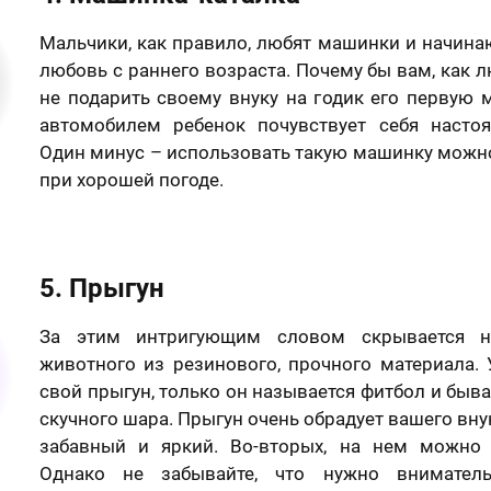
Мальчики, как правило, любят машинки и начина
любовь с раннего возраста. Почему бы вам, как 
не подарить своему внуку на годик его первую 
автомобилем ребенок почувствует себя насто
Один минус – использовать такую машинку можно
при хорошей погоде.
отзыв
Вашего портрета
5. Прыгун
Ваша оценка
*
За этим интригующим словом скрывается н
животного из резинового, прочного материала. 
раете картину?
свой прыгун, только он называется фитбол и быва
скучного шара. Прыгун очень обрадует вашего внук
Ваш Отзыв
*
шего портрета
забавный и яркий. Во-вторых, на нем можно 
Однако не забывайте, что нужно внимател