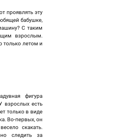
ют проявлять эту
любящей бабушке,
машину? С таким
ящим взрослым.
 только летом и
5 шагов
адувная фигура
У взрослых есть
ет только в виде
а. Во-первых, он
весело скакать.
ьно следить за