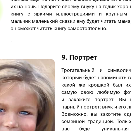
отношении обработки персональных данных
их на ночь. Подарите своему внуку на годик хор
Я принимаю условия
договора оферты
книгу с яркими иллюстрациями и крупным 
мальчик маленький сказки ему будет читать мама
он сможет читать книгу самостоятельно.
.
9. Портрет
Трогательный и символич
который будет напоминать в
какой же крошкой был их
самую свою любимую фот
и закажите портрет. Вы 
парный портрет: внук и его 
Возможно, вы захотите сд
семейной традицией. Только
вас будет уникальная