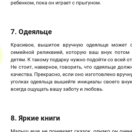
Ваше имя
ребенком, пока он играет с прыгуном.
7. Одеяльце
Имя
*
Ваш номер телефона
Красивое, вышитое вручную одеяльце может с
семейной реликвией, которую ваш внук потом
детям. К такому подарку нужно подойти со всей о
Ваш номер телефона
*
Не стоит, наверное, говорить, что одеяльце дол
качества. Прекрасно, если оно изготовлено вручну
На день рождение
На годовщину
уголках одеяльца вышейте инициалы своего внук
всегда ощущать вашу заботу и любовь.
Нажимая кнопку «Заказать портрет» и отправляя
свои данные, я соглашаюсь с
политикой
конфиденциальности
Оставить отзыв
Нажимая кнопку «Заказать портрет», я даю свое
согласие на обработку моих персональных данных, в
соответствии с Федеральным законом от 27.07.2006
8. Яркие книги
года №152-ФЗ «О персональных данных», на
Я согласен с Политикой конфиденциальности
условиях и для целей, определенных в
Согласии на
и принимаю условия Публичной оферты
обработку персональных данных
и
Политике в
Малыш еще не понимает сказок, однако он очен