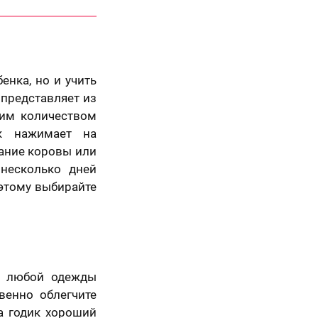
енка, но и учить
 представляет из
шим количеством
ок нажимает на
ание коровы или
 несколько дней
оэтому выбирайте
из любой одежды
венно облегчите
а годик хороший