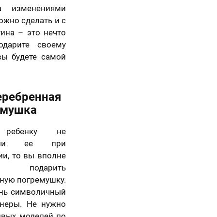
а изменениями
ожно сделать и с
ина – это нечто
одарите своему
вы будете самой
еребренная
емушка
 ребенку не
рили ее при
и, то вы вполне
те подарить
ную погремушку.
ень символичный
неры. Не нужно
сивых моделей по