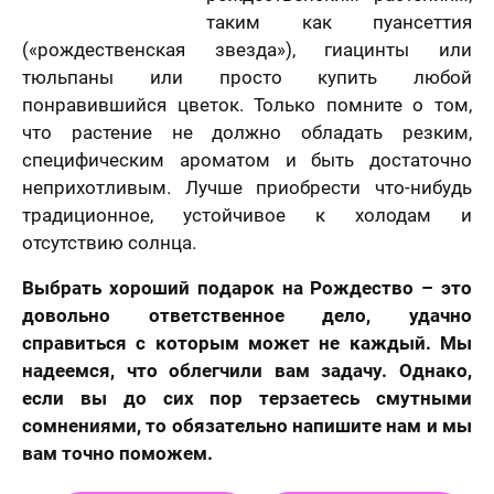
спешно
ие 15 минут.
таким как пуансеттия
Ваша оценка
*
равлена!
Ответьте
К какому поводу выбираете
(«рождественская звезда»), гиацинты или
на
мя
картину?
вопросы
тюльпаны или просто купить любой
и
понравившийся цветок. Только помните о том,
Ответьте на вопросы и узнайте стоимость
Ваш Отзыв
*
узнайте
что растение не должно обладать резким,
вашего портрета
стоимость
специфическим ароматом и быть достаточно
вашего
Ваше имя
портрета
ер телефона
неприхотливым. Лучше приобрести что-нибудь
традиционное, устойчивое к холодам и
отсутствию солнца.
В течение
недели
Выбрать хороший подарок на Рождество – это
Ваш номер телефона
Имя
*
довольно ответственное дело, удачно
В течение 1-3
справиться с которым может не каждый. Мы
недель
надеемся, что облегчили вам задачу. Однако,
40 х 50 см
На свадьбу
На день рождение
если вы до сих пор терзаетесь смутными
мая кнопку
1 лицо
авить» и
сомнениями, то обязательно напишите нам и мы
Ваш номер телефона
*
В течение
вляя свои
вам точно поможем.
е, я
месяца
шаюсь с
икой