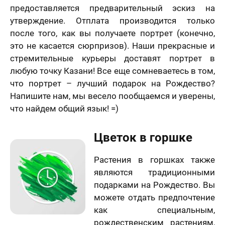
предоставляется предварительный эскиз на
утверждение. Отплата производится только
после того, как вы получаете портрет (конечно,
это не касается сюрпризов). Наши прекрасные и
стремительные курьеры доставят портрет в
любую точку Казани! Все еще сомневаетесь в том,
что портрет – лучший подарок на Рождество?
Напишите нам, мы весело пообщаемся и уверены,
что найдем общий язык! =)
Цветок в горшке
лично,
Растения в горшках также
дний шаг!
Как
являются традиционными
скоро
подарками на Рождество. Вы
5 шагов
те контакты,
Вам
можете отдать предпочтение
явка на
 менеджер
расчет
отзыв
нужен
как специальным,
итает
цену и
Вашего портрета
ортрета
вонит Вам в
подарок?
рождественским растениям,