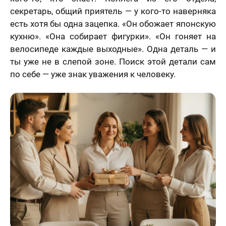
ых
нимаю условия
секретарь, общий приятель — у кого-то наверняка
ора оферты
есть хотя бы одна зацепка. «Он обожает японскую
70 х 100 см
кухню». «Она собирает фигурки». «Он гоняет на
Более 3 лиц
велосипеде каждые выходные». Одна деталь — и
ты уже не в слепой зоне. Поиск этой детали сам
по себе — уже знак уважения к человеку.
Пока не
решил (а)