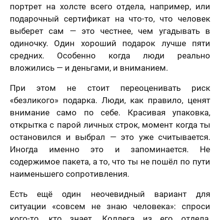
авить» и
Ваш номер телефона
*
портрет на холсте всего отдела, например, или
В течение
вляя свои
е, я
месяца
подарочный сертификат на что-то, что человек
шаюсь с
выберет сам — это честнее, чем угадывать в
икой
Нажимая кнопку «Заказать портрет» и отправляя
денциальности
одиночку. Один хороший подарок лучше пяти
свои данные, я соглашаюсь с
политикой
мая кнопку
Пока не знаю
конфиденциальности
средних. Особенно когда люди реально
авить», я даю
Нажимая кнопку «Заказать портрет», я даю свое
согласие на
вложились — и деньгами, и вниманием.
согласие на обработку моих персональных
отку моих
Оставить отзыв
50 х 70 см
данных, в соответствии с Федеральным законом
нальных
2 лица
от 27.07.2006 года №152-ФЗ «О персональных
х, в
При этом не стоит переоценивать риск
данных», на условиях и для целей, определенных в
етствии с
«безликого» подарка. Люди, как правило, ценят
Я согласен с Политикой конфиденциальности
На годовщину
Просто так, без
Согласии на обработку персональных данных
и
ральным
и принимаю условия Публичной оферты
повода
Политике в отношении обработки персональных
ом от
внимание само по себе. Красивая упаковка,
данных
.2006 года
открытка с парой личных строк, момент когда ты
Я принимаю условия
договора оферты
-ФЗ «О
нальных
остановился и выбрал — это уже считывается.
Назад
Вперед
х», на условиях
Иногда именно это и запоминается. Не
целей,
еленных в
70 х 70 см
содержимое пакета, а то, что ты не пошёл по пути
сии на
3 лица
наименьшего сопротивления.
отку
нальных
ых
и
Политике в
Есть ещё один неочевидный вариант для
шении
отки
ситуации «совсем не знаю человека»: спроси
нальных
кого-то, кто знает. Коллега из его отдела,