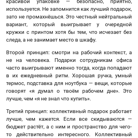
красивой упаковке — безопасно, приятно,
5 шагов
те контакты,
Вам
явка на
 менеджер
используется. Не запомнится как лучший подарок,
расчет
отзыв
нужен
итает
цену и
Вашего портрета
зато не промахнёшься. Это честный нейтральный
ортрета
вонит Вам в
подарок?
вариант, который выигрывает у очередной
спешно
ие 15 минут.
Ваша оценка
*
равлена!
Ответьте
кружки с принтом хотя бы тем, что исчезает без
К какому поводу выбираете
на
мя
следа, а не занимает место в шкафу.
картину?
вопросы
и
Второй принцип: смотри на рабочий контекст, а
Ответьте на вопросы и узнайте стоимость
Ваш Отзыв
*
узнайте
вашего портрета
не на человека. Подарки сотрудникам офиса
стоимость
вашего
часто выигрывают именно тогда, когда попадают
Ваше имя
портрета
ер телефона
в их ежедневный ритм. Хорошая ручка, умный
термос, подставка для ноутбука — вещи, которые
говорят «я думал о твоём рабочем дне». Это
В течение
недели
лучше, чем «я не знал что купить».
Ваш номер телефона
Имя
*
Третий принцип: коллективный подарок работает
В течение 1-3
лучше, чем кажется. Если все скидываются —
недель
бюджет растёт, а с ним и пространство для чего-
40 х 50 см
На свадьбу
На день рождение
мая кнопку
то действительно интересного. Коллективный
1 лицо