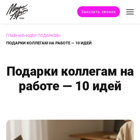
Заказать звонок
ГЛАВНАЯ
>
ИДЕИ ПОДАРКОВ
>
Техники портрета
ПОДАРКИ КОЛЛЕГАМ НА РАБОТЕ — 10 ИДЕЙ
Стили портрета
Подарки коллегам на
Дополнительные услуги
работе — 10 идей
Наши работы
Отзывы клиентов
Сертификат