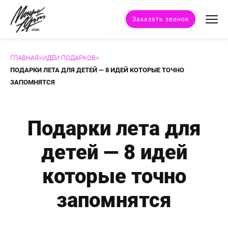
Заказать звонок
ГЛАВНАЯ
>
ИДЕИ ПОДАРКОВ
>
Техники портрета
ПОДАРКИ ЛЕТА ДЛЯ ДЕТЕЙ — 8 ИДЕЙ КОТОРЫЕ ТОЧНО
ЗАПОМНЯТСЯ
Стили портрета
Подарки лета для
Дополнительные услуги
детей — 8 идей
Наши работы
которые точно
Отзывы клиентов
запомнятся
Сертификат