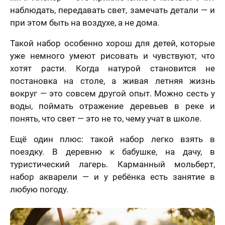
наблюдать, передавать свет, замечать детали — и
при этом быть на воздухе, а не дома.
Такой набор особенно хорош для детей, которые
уже немного умеют рисовать и чувствуют, что
хотят расти. Когда натурой становится не
лично,
постановка на столе, а живая летняя жизнь
дний шаг!
Как
вокруг — это совсем другой опыт. Можно сесть у
скоро
воды, поймать отражение деревьев в реке и
5 шагов
те контакты,
Вам
явка на
 менеджер
понять, что свет — это не то, чему учат в школе.
расчет
отзыв
нужен
итает
цену и
Вашего портрета
ортрета
вонит Вам в
подарок?
Ещё один плюс: такой набор легко взять в
спешно
ие 15 минут.
Ваша оценка
*
поездку. В деревню к бабушке, на дачу, в
равлена!
Ответьте
К какому поводу выбираете
туристический лагерь. Карманный мольберт,
на
мя
картину?
вопросы
набор акварели — и у ребёнка есть занятие в
и
любую погоду.
Ответьте на вопросы и узнайте стоимость
Ваш Отзыв
*
узнайте
вашего портрета
стоимость
вашего
Ваше имя
портрета