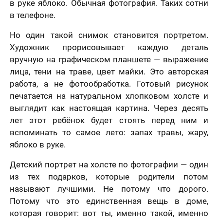
.2006 года
в руке яблоко. Обычная фотография. Таких сотни
Я принимаю условия
договора оферты
-ФЗ «О
в телефоне.
нальных
Назад
Вперед
х», на условиях
целей,
Но один такой снимок становится портретом.
еленных в
70 х 70 см
Художник прорисовывает каждую деталь
сии на
3 лица
отку
вручную на графическом планшете — выражение
нальных
лица, тени на траве, цвет майки. Это авторская
ых
и
Политике в
шении
работа, а не фотообработка. Готовый рисунок
отки
нальных
печатается на натуральном хлопковом холсте и
ых
выглядит как настоящая картина. Через десять
нимаю условия
ора оферты
лет этот ребёнок будет стоять перед ним и
70 х 100 см
вспоминать то самое лето: запах травы, жару,
Более 3 лиц
яблоко в руке.
Детский портрет на холсте по фотографии — один
из тех подарков, которые родители потом
называют лучшими. Не потому что дорого.
Потому что это единственная вещь в доме,
которая говорит: вот ты, именно такой, именно
Пока не