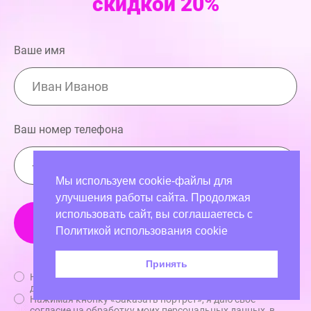
скидкой 20%
Ваше имя
Ваш номер телефона
Мы используем cookie-файлы для
улучшения работы сайта. Продолжая
использовать сайт, вы соглашаетесь с
Политикой использования cookie
График работы:
с 09:00 до 21:00
Принять
Нажимая кнопку «Заказать портрет» и отправляя свои
8 800 707 17 48
данные, я соглашаюсь с
политикой конфиденциальности
Нажимая кнопку «Заказать портрет», я даю свое
согласие на обработку моих персональных данных, в