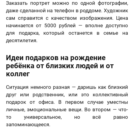
ер телефона
Заказать портрет можно по одной фотографии,
даже сделанной на телефон в роддоме. Художник
В течение
сам справится с качеством изображения. Цена
недели
начинается от 5000 рублей — вполне доступно
Ваш номер телефона
Имя
*
для подарка, который останется в семье на
десятилетия.
В течение 1-3
недель
40 х 50 см
На свадьбу
На день рождение
Идеи подарков на рождение
мая кнопку
1 лицо
авить» и
ребёнка от близких людей и от
Ваш номер телефона
*
В течение
вляя свои
коллег
е, я
месяца
шаюсь с
икой
Нажимая кнопку «Заказать портрет» и отправляя
Ситуация немного разная — даришь как близкий
денциальности
свои данные, я соглашаюсь с
политикой
мая кнопку
Пока не знаю
друг или родственник, или это коллективный
конфиденциальности
авить», я даю
Нажимая кнопку «Заказать портрет», я даю свое
согласие на
подарок от офиса. В первом случае уместны
согласие на обработку моих персональных
отку моих
Оставить отзыв
50 х 70 см
личные, эмоциональные вещи. Во втором — что-
данных, в соответствии с Федеральным законом
нальных
2 лица
от 27.07.2006 года №152-ФЗ «О персональных
х, в
то универсальное, но всё равно
данных», на условиях и для целей, определенных в
етствии с
Я согласен с Политикой конфиденциальности
На годовщину
Просто так, без
запоминающееся.
Согласии на обработку персональных данных
и
ральным
и принимаю условия Публичной оферты
повода
Политике в отношении обработки персональных
ом от
данных