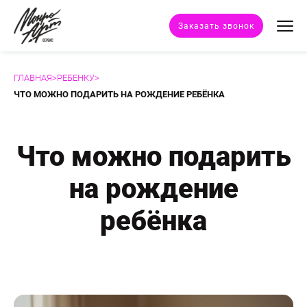
Заказать звонок
ГЛАВНАЯ
>
РЕБЕНКУ
>
Техники портрета
ЧТО МОЖНО ПОДАРИТЬ НА РОЖДЕНИЕ РЕБЁНКА
Стили портрета
Что можно подарить
Дополнительные услуги
на рождение
Наши работы
ребёнка
Отзывы клиентов
Сертификат