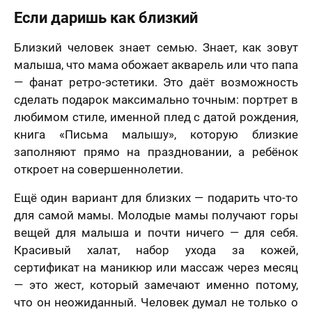
.2006 года
Я принимаю условия
договора оферты
-ФЗ «О
Если даришь как близкий
нальных
Назад
Вперед
х», на условиях
целей,
Близкий человек знает семью. Знает, как зовут
еленных в
70 х 70 см
малыша, что мама обожает акварель или что папа
сии на
3 лица
отку
— фанат ретро-эстетики. Это даёт возможность
нальных
сделать подарок максимально точным: портрет в
ых
и
Политике в
шении
любимом стиле, именной плед с датой рождения,
отки
книга «Письма малышу», которую близкие
нальных
ых
заполняют прямо на праздновании, а ребёнок
нимаю условия
откроет на совершеннолетии.
ора оферты
70 х 100 см
Ещё один вариант для близких — подарить что-то
Более 3 лиц
для самой мамы. Молодые мамы получают горы
вещей для малыша и почти ничего — для себя.
Красивый халат, набор ухода за кожей,
сертификат на маникюр или массаж через месяц
— это жест, который замечают именно потому,
что он неожиданный. Человек думал не только о
Пока не