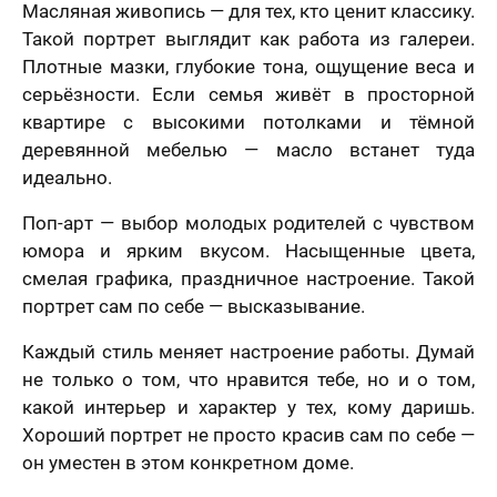
Масляная живопись — для тех, кто ценит классику.
Такой портрет выглядит как работа из галереи.
Плотные мазки, глубокие тона, ощущение веса и
серьёзности. Если семья живёт в просторной
квартире с высокими потолками и тёмной
деревянной мебелью — масло встанет туда
лично,
идеально.
дний шаг!
Как
скоро
Поп-арт — выбор молодых родителей с чувством
5 шагов
те контакты,
Вам
явка на
юмора и ярким вкусом. Насыщенные цвета,
 менеджер
расчет
отзыв
нужен
смелая графика, праздничное настроение. Такой
итает
цену и
Вашего портрета
ортрета
вонит Вам в
подарок?
портрет сам по себе — высказывание.
спешно
ие 15 минут.
Ваша оценка
*
равлена!
Ответьте
Каждый стиль меняет настроение работы. Думай
К какому поводу выбираете
на
мя
не только о том, что нравится тебе, но и о том,
картину?
вопросы
какой интерьер и характер у тех, кому даришь.
и
Ответьте на вопросы и узнайте стоимость
Ваш Отзыв
*
узнайте
Хороший портрет не просто красив сам по себе —
вашего портрета
стоимость
он уместен в этом конкретном доме.
вашего
Ваше имя
портрета