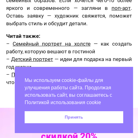
семейных образов. Если хочется чего-то более
яркого и современного — загляни в
поп-арт
.
Оставь заявку — художник свяжется, поможет
выбрать стиль и обсудит детали.
Читай также:
–
Семейный портрет на холсте
— как создать
работу, которую вешают в гостиной
–
Детский портрет
— идеи для подарка на первый
год жизни
–
Подарочная упаковка
— как оформить портрет,
Мы используем cookie-файлы для
чтобы запомнили
улучшения работы сайта. Продолжая
использовать сайт, вы соглашаетесь с
Политикой использования cookie
График работы:
с 09:00 до 21:00
Принять
Закажите портрет
со
8 800 707 17 48
скидкой 20%