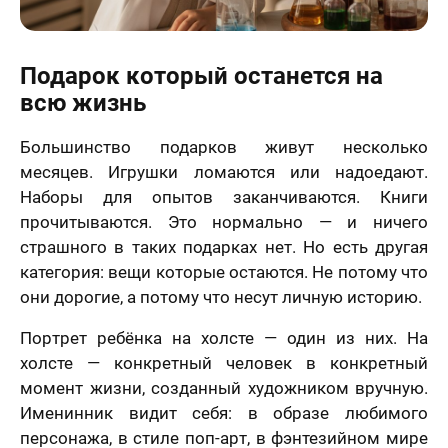
.2006 года
Я принимаю условия
договора оферты
-ФЗ «О
нальных
Назад
Вперед
х», на условиях
целей,
Подарок который останется на
еленных в
70 х 70 см
всю жизнь
сии на
3 лица
отку
нальных
Большинство подарков живут несколько
ых
и
Политике в
шении
месяцев. Игрушки ломаются или надоедают.
отки
нальных
Наборы для опытов заканчиваются. Книги
ых
прочитываются. Это нормально — и ничего
нимаю условия
ора оферты
страшного в таких подарках нет. Но есть другая
70 х 100 см
категория: вещи которые остаются. Не потому что
Более 3 лиц
они дорогие, а потому что несут личную историю.
Портрет ребёнка на холсте — один из них. На
холсте — конкретный человек в конкретный
момент жизни, созданный художником вручную.
Именинник видит себя: в образе любимого
персонажа, в стиле поп-арт, в фэнтезийном мире
Пока не