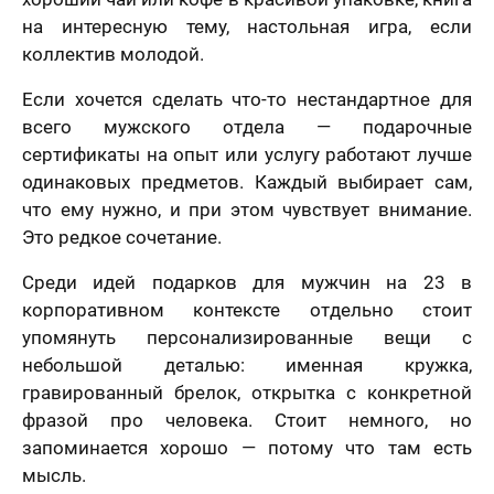
на интересную тему, настольная игра, если
коллектив молодой.
Если хочется сделать что-то нестандартное для
всего мужского отдела — подарочные
сертификаты на опыт или услугу работают лучше
лично,
одинаковых предметов. Каждый выбирает сам,
дний шаг!
Как
что ему нужно, и при этом чувствует внимание.
скоро
5 шагов
Это редкое сочетание.
те контакты,
Вам
явка на
 менеджер
расчет
отзыв
нужен
итает
цену и
Среди идей подарков для мужчин на 23 в
Вашего портрета
ортрета
вонит Вам в
подарок?
корпоративном контексте отдельно стоит
спешно
ие 15 минут.
Ваша оценка
*
упомянуть персонализированные вещи с
равлена!
Ответьте
К какому поводу выбираете
на
небольшой деталью: именная кружка,
мя
картину?
вопросы
гравированный брелок, открытка с конкретной
и
фразой про человека. Стоит немного, но
Ответьте на вопросы и узнайте стоимость
Ваш Отзыв
*
узнайте
вашего портрета
стоимость
запоминается хорошо — потому что там есть
вашего
Ваше имя
мысль.
портрета