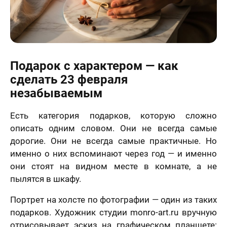
.2006 года
Я принимаю условия
договора оферты
-ФЗ «О
нальных
Назад
Вперед
х», на условиях
целей,
еленных в
70 х 70 см
сии на
3 лица
отку
Подарок с характером — как
нальных
ых
и
Политике в
сделать 23 февраля
шении
отки
незабываемым
нальных
ых
нимаю условия
Есть категория подарков, которую сложно
ора оферты
описать одним словом. Они не всегда самые
70 х 100 см
дорогие. Они не всегда самые практичные. Но
Более 3 лиц
именно о них вспоминают через год — и именно
они стоят на видном месте в комнате, а не
пылятся в шкафу.
Портрет на холсте по фотографии — один из таких
подарков. Художник студии monro-art.ru вручную
отрисовывает эскиз на графическом планшете:
Пока не