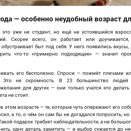
года — особенно неудобный возраст д
 это уже не студент, но ещё не устоявшийся взро
ий. Скорее всего, он работает или доучивается,
 обустраивает быт под себя. У него появились вкусы
арить что-то «примерно подходящее» — значит про
ивать его бесполезно. Спроси — пожмёт плечами ил
. Это не скромность. В 23 большинство люде
желания для других — они только учатся это делать 
та не стоит.
в этом возрасте — те, которые чуть опережают его со
осил, а то, о чём он сам бы не догадался попросить, но
 Такой подарок требует наблюдательности, а не большо
ить, одну деталь заметить — и выбор сужается до н