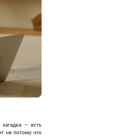
Просто так, без
повода
 загадка — есть
т не потому что