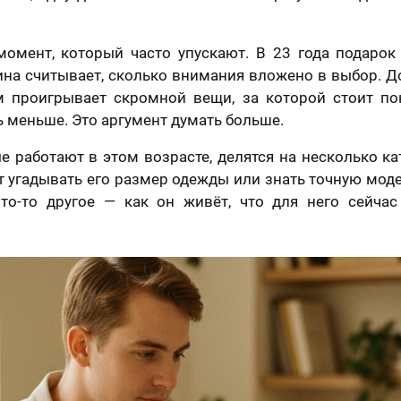
момент, который часто упускают. В 23 года подарок 
на считывает, сколько внимания вложено в выбор. До
м проигрывает скромной вещи, за которой стоит по
ь меньше. Это аргумент думать больше.
е работают в этом возрасте, делятся на несколько ка
ет угадывать его размер одежды или знать точную моде
то-то другое — как он живёт, что для него сейчас
отзыв
Вашего портрета
Ваша оценка
*
раете картину?
Ваш Отзыв
*
шего портрета