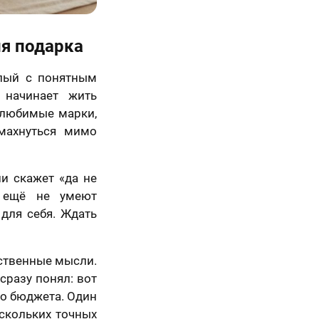
ля подарка
слый с понятным
 начинает жить
, любимые марки,
махнуться мимо
и скажет «да не
й ещё не умеют
для себя. Ждать
бственные мысли.
 сразу понял: вот
го бюджета. Один
ескольких точных