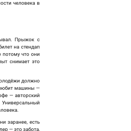
ости человека в
Вперед
дывал. Прыжок с
билет на стендап
е потому что они
пыт снимает это
«молодёжи должно
и любит машины —
кофе — авторский
. Универсальный
еловека.
и заранее, есть
ер — это забота,