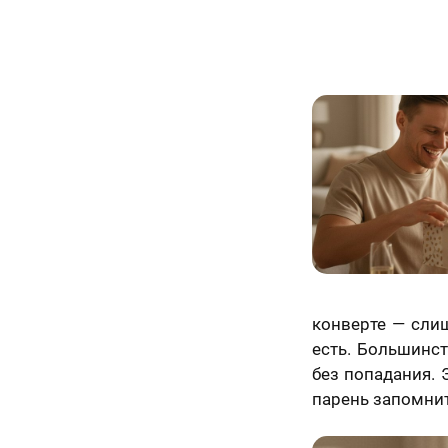
конверте — слиш
есть. Большинс
без попадания. 
парень запомнит