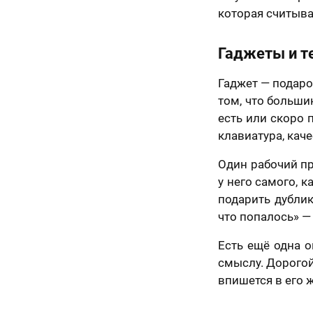
которая считыва
70 х 70 см
3 лица
Гаджеты и т
Гаджет — подаро
том, что больши
есть или скоро 
клавиатура, каче
Один рабочий пр
у него самого, 
подарить дублик
что попалось» — 
70 х 100 см
Есть ещё одна о
Более 3 лиц
смыслу. Дорогой
впишется в его ж