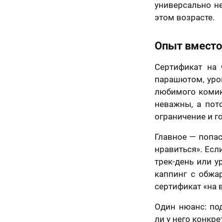
ьным законом от
универсально н
06 года №152-ФЗ
этом возрасте.
ональных данных»,
Назад
иях и для целей,
енных в
Согласии
отку
Опыт вместо
льных данных
и
е в отношении
ки персональных
Сертификат на 
парашютом, урок
50 х 70 см
маю условия
а оферты
любимого комика
2 лица
неважны, а пот
ограничение и г
Главное — попас
нравиться». Есл
трек-день или у
каппинг с обжа
сертификат «на 
Один нюанс: по
ли у него конкр