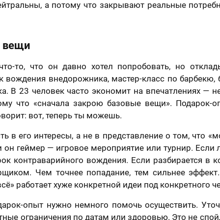
отношении обработки персональных данных
ейтральны, а потому что закрывают реальные потребн
Я принимаю условия
договора оферты
 вещи
что-то, что он давно хотел попробовать, но откла
 вождения внедорожника, мастер-класс по барбекю, 
. В 23 человек часто экономит на впечатлениях — н
ому что «сначала закрою базовые вещи». Подарок-о
оворит: вот, теперь ты можешь.
ть в его интересы, а не в представление о том, что 
и он геймер — игровое мероприятие или турнир. Есл
рок контраварийного вождения. Если разбирается в 
рщиком. Чем точнее попадание, тем сильнее эффект
всё» работает хуже конкретной идеи под конкретного ч
дарок-опыт нужно немного помочь осуществить. Уточн
етные ограничения по датам или здоровью. Это не спойл